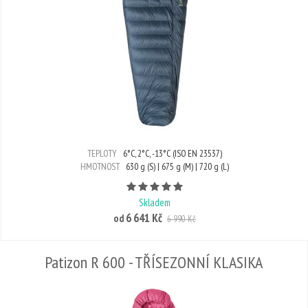
TEPLOTY
6°C, 2°C, -13°C (ISO EN 23537)
HMOTNOST
630 g (S) | 675 g (M) | 720 g (L)
Počet hvězdiček je 5 z 5
Skladem
6 641 Kč
od
6 990 Kč
Patizon R 600 - TŘÍSEZONNÍ KLASIKA