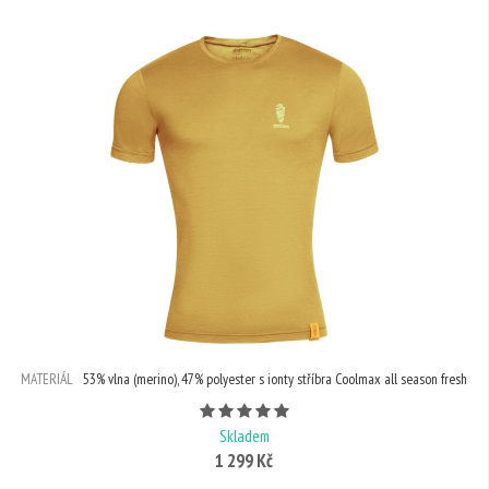
MATERIÁL
53% vlna (merino), 47% polyester s ionty stříbra Coolmax all season fresh
Počet hvězdiček je 5 z 5
Skladem
1 299 Kč