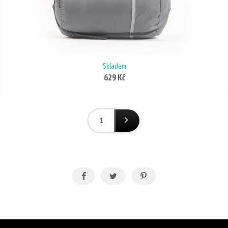
Skladem
629 Kč
1
(aktuální)
Další stránka