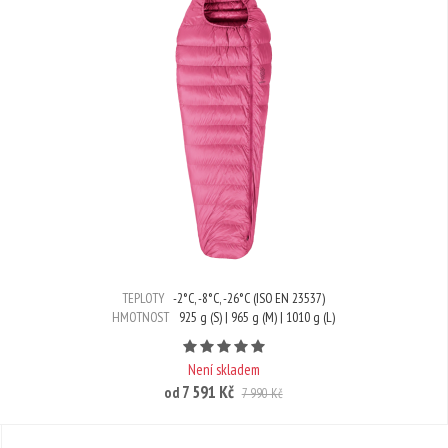
TEPLOTY
-2°C, -8°C, -26°C (ISO EN 23537)
HMOTNOST
925 g (S) | 965 g (M) | 1010 g (L)
Počet hvězdiček je 5 z 5
Není skladem
7 591 Kč
od
7 990 Kč