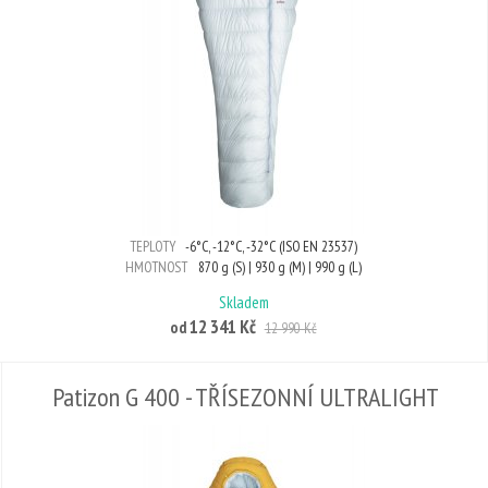
TEPLOTY
-6°C, -12°C, -32°C (ISO EN 23537)
HMOTNOST
870 g (S) | 930 g (M) | 990 g (L)
Skladem
12 341 Kč
od
12 990 Kč
Patizon G 400 - TŘÍSEZONNÍ ULTRALIGHT