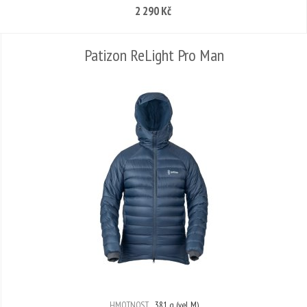
2 290 Kč
Patizon ReLight Pro Man
HMOTNOST
381 g (vel. M)