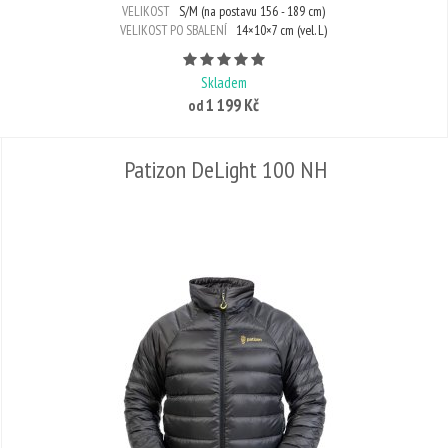
VELIKOST
S/M (na postavu 156 - 189 cm)
VELIKOST PO SBALENÍ
14×10×7 cm (vel. L)
Počet hvězdiček je 5 z 5
Skladem
1 199 Kč
od
Patizon DeLight 100 NH