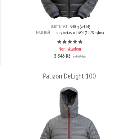
HMOTNOST
340 g (vel. M)
MATERIÁL
Toray Airtastic DWR (100% nylon)
Počet hvězdiček je 5 z 5
Není skladem
3 843 Kč
5 490 Kč
Patizon DeLight 100