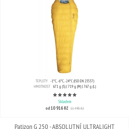
TEPLOTY
-1°C, -6°C, -24°C (ISO EN 23537)
HMOTNOST
671 g (S) | 719 g (M) | 767 g (L)
Počet hvězdiček je 5 z 5
Skladem
10 916 Kč
od
11 490 Kč
Patizon G 250 - ABSOLUTNÍ ULTRALIGHT