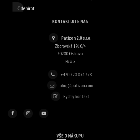
Odebírat
KONTAKTUJTE NÁS
Patizon 2.0 s.r.o.
Zborovská 1910/4
70200
Ostrava
Mapa »
+420 720 034 378
ahoj@patizon.com
Rychlý kontakt
VŠE O NÁKUPU