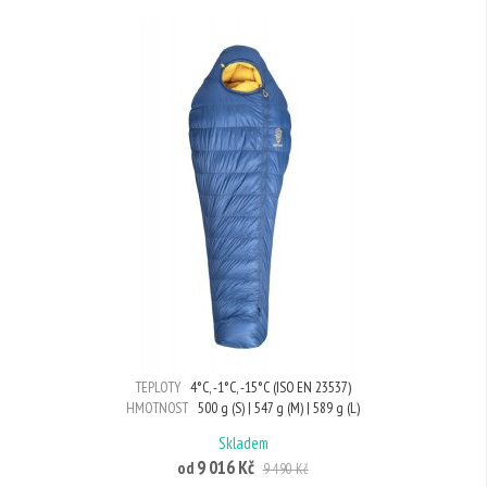
TEPLOTY
4°C, -1°C, -15°C (ISO EN 23537)
HMOTNOST
500 g (S) | 547 g (M) | 589 g (L)
Skladem
9 016 Kč
od
9 490 Kč