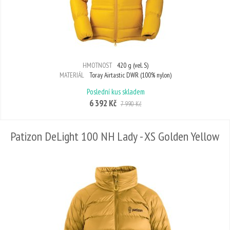
HMOTNOST
420 g (vel. S)
MATERIÁL
Toray Airtastic DWR (100% nylon)
Poslední kus skladem
6 392 Kč
7 990 Kč
Patizon DeLight 100 NH Lady - XS Golden Yellow