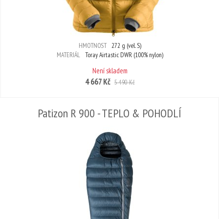
HMOTNOST
272 g (vel. S)
MATERIÁL
Toray Airtastic DWR (100% nylon)
Není skladem
4 667 Kč
5 490 Kč
Patizon R 900 - TEPLO & POHODLÍ