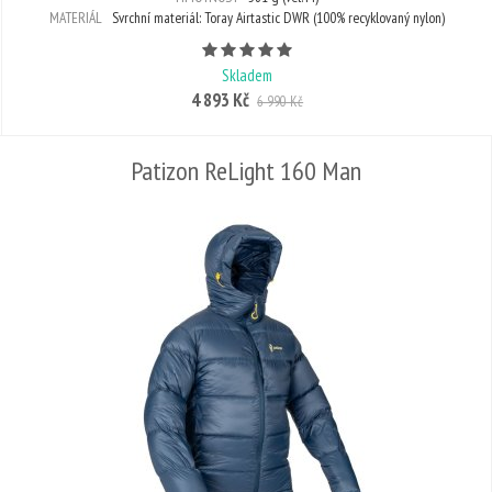
MATERIÁL
Svrchní materiál: Toray Airtastic DWR (100% recyklovaný nylon)
Počet hvězdiček je 5 z 5
Skladem
4 893 Kč
6 990 Kč
Patizon ReLight 160 Man