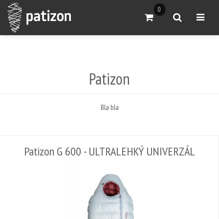
0
Přejít do košíku
Vyhledat
Otevřít
Patizon
Bla bla
Patizon G 600 - ULTRALEHKÝ UNIVERZÁL