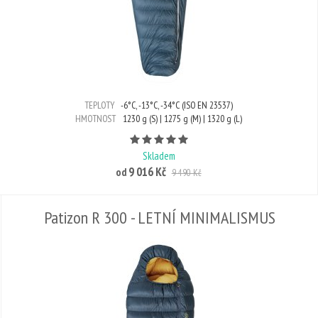
TEPLOTY
-6°C, -13°C, -34°C (ISO EN 23537)
HMOTNOST
1230 g (S) | 1275 g (M) | 1320 g (L)
Počet hvězdiček je 5 z 5
Skladem
9 016 Kč
od
9 490 Kč
Patizon R 300 - LETNÍ MINIMALISMUS