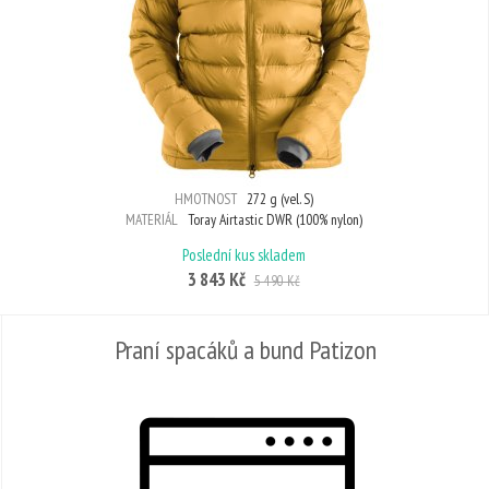
HMOTNOST
272 g (vel. S)
MATERIÁL
Toray Airtastic DWR (100% nylon)
Poslední kus skladem
3 843 Kč
5 490 Kč
Praní spacáků a bund Patizon