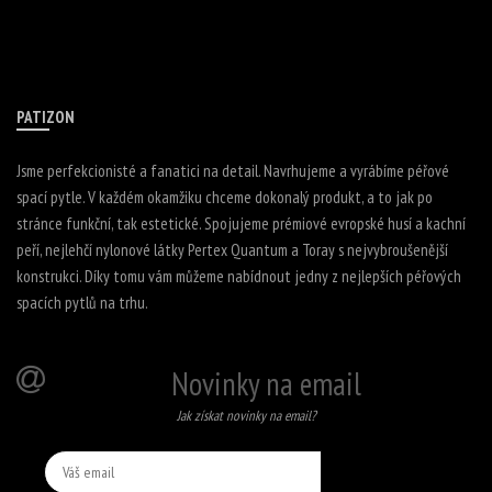
PATIZON
Jsme perfekcionisté a fanatici na detail. Navrhujeme a vyrábíme péřové
spací pytle. V každém okamžiku chceme dokonalý produkt, a to jak po
stránce funkční, tak estetické. Spojujeme prémiové evropské husí a kachní
peří, nejlehčí nylonové látky Pertex Quantum a Toray s nejvybroušenější
konstrukci. Díky tomu vám můžeme nabídnout jedny z nejlepších péřových
spacích pytlů na trhu.
Novinky na email
Jak získat novinky na email?