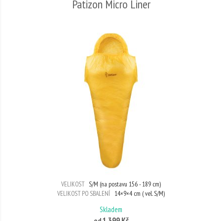
Patizon Micro Liner
VELIKOST
S/M (na postavu 156 - 189 cm)
VELIKOST PO SBALENÍ
14×9×4 cm ( vel. S/M)
Skladem
1 399 Kč
od