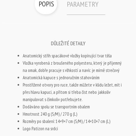
POPIS
PARAMETRY
DŮLEŽITÉ DETAILY
Anatomický střih spacákové vložky kopírující tvar těla
Vložka vyrobená z broušeného polyesteru, který je příjemný
na omak, dobře pracuje s vlhkostí a navíc je mírně strečový
Anatomická kapuce s jednoručním stahováním
Prostřižené otvory pro ruce, takže můžete v klidu ležet, mít i
přes hlavu kapuci, a přitom si třeba číst nebo jakkoliv
manipulovat s čímkoliv potřebujete.
Dodáváno spolu se transportním obalem
Hmotnost 240 g (S/M) / 270 g (L)
Rozměry po sbalení: 14×9×7 cm (S/M) / 14×10×7 cm (L)
Logo Patizon na srdci