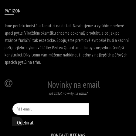
PATIZON
Jsme perfekcionisté a fanatici na detail. Navrhujeme a vyrábíme péřové
spací pytle. V každém okamžiku chceme dokonalý produkt, a to jak po
stránce funkční, tak estetické. Spojujeme prémiové evropské husí a kachní
peří, nejlehčí nylonové látky Pertex Quantum a Toray s nejvybroušenější
konstrukci. Díky tomu vám můžeme nabídnout jedny z nejlepších péřových
spacích pytlů na trhu.
Novinky na email
Jak získat novinky na email?
Odebírat
KONTAKTUJTE NÁS