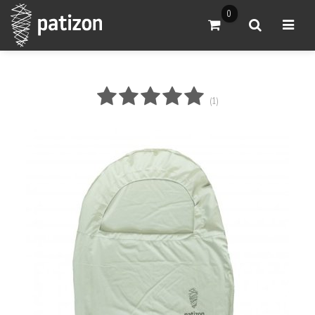
0
Přejít do košíku
Vyhledat
Otevřít
hvězda 1
hvězda 2
hvězda 3
hvězda 4
hvězda 5
Počet hvězdiček je 5 z 5
(
1
)