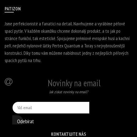
PATIZON
Jsme perfekcionisté a fanatici na detail. Navrhujeme a vyrábíme péřové
spací pytle. V každém okamžiku chceme dokonalý produkt, a to jak po
stránce funkční, tak estetické. Spojujeme prémiové evropské husí a kachní
peří, nejlehčí nylonové látky Pertex Quantum a Toray s nejvybroušenější
konstrukci. Díky tomu vám můžeme nabídnout jedny z nejlepších péřových
spacích pytlů na trhu.
Novinky na email
Jak získat novinky na email?
Odebírat
KONTAKTUJTE NÁS