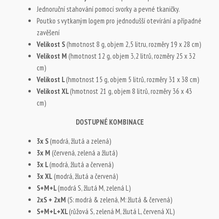
Jednoruční stahování pomocí svorky a pevné tkaničky.
Poutko s vytkaným logem pro jednodušší otevírání a případné
zavěšení
Velikost S
(hmotnost 8 g, objem 2,5 litru, rozměry 19 x 28 cm)
Velikost M
(hmotnost 12 g, objem 3,2 litrů, rozměry 25 x 32
cm)
Velikost L
(hmotnost 15 g, objem 5 litrů, rozměry 31 x 38 cm)
Velikost XL
(hmotnost 21 g, objem 8 litrů, rozměry 36 x 43
cm)
DOSTUPNÉ KOMBINACE
3x
S
(modrá, žlutá a zelená)
3x M
(červená, zelená a žlutá)
3x L
(modrá, žlutá a červená)
3x XL
(modrá, žlutá a červená)
S+M+L
(modrá S, žlutá M, zelená L)
2xS + 2xM
(S: modrá & zelená, M: žlutá & červená)
S+M+L+XL
(růžová S, zelená M, žlutá L, červená XL)