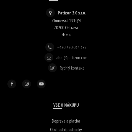
Patizon 2.0 s.r.o.
Zborovská 1910/4
70200
Ostrava
Mapa »
+420 720 034 378
ahoj@patizon.com
Rychlý kontakt
VŠE O NÁKUPU
Doprava a platba
Obchodní podmínky