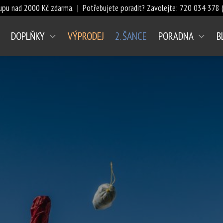
upu nad 2000 Kč zdarma. | Potřebujete poradit? Zavolejte:
720 034 378
(
DOPLŇKY
VÝPRODEJ
2. ŠANCE
PORADNA
B
(AKTUÁLNÍ)