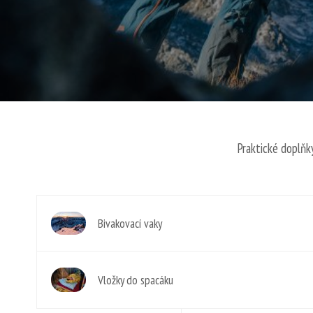
Praktické doplňky
Bivakovací vaky
Vložky do spacáku