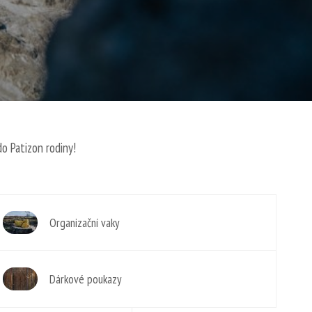
do Patizon rodiny!
Organizační vaky
Dárkové poukazy