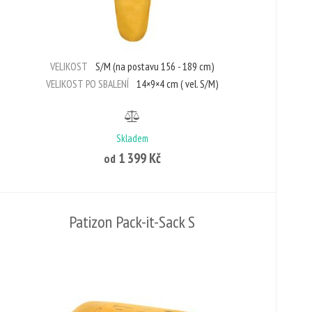
VELIKOST
S/M (na postavu 156 - 189 cm)
VELIKOST PO SBALENÍ
14×9×4 cm ( vel. S/M)
Skladem
1 399 Kč
od
Patizon Pack-it-Sack S