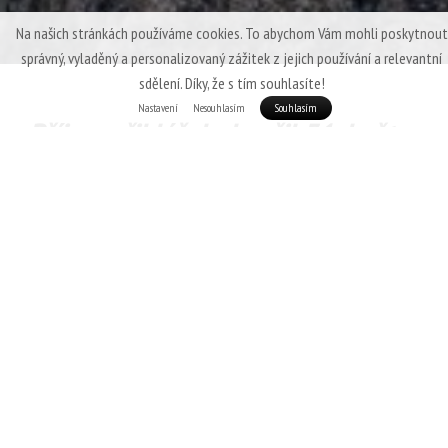
Na našich stránkách používáme cookies. To abychom Vám mohli poskytnout
správný, vyladěný a personalizovaný zážitek z jejich používání a relevantní
sdělení. Díky, že s tím souhlasíte!
Nastavení
Nesouhlasím
Souhlasím
Příjem přihlášek skončil 31. května
2026!
Na co
nezapomenout?
Výhra je pro dva.
To ale neznamená, že se
nemůžeš přihlásit sám / sama.