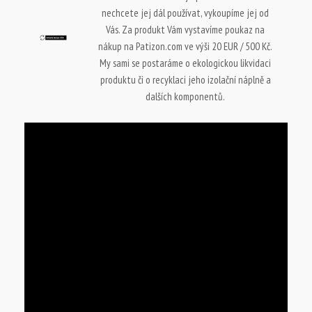
nechcete jej dál používat, vykoupíme jej od
Vás. Za produkt Vám vystavíme poukaz na
nákup na Patizon.com ve výši 20 EUR / 500 Kč.
My sami se postaráme o ekologickou likvidaci
produktu či o recyklaci jeho izolační náplně a
dalších komponentů.