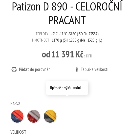
Patizon D 890 - CELOROČNÍ
PRACANT
TEPLOTY
-9°C, -17°C, -38°C (ISO EN 23537)
HMOTNOST
1170 g (S) | 1250 g (M) | 1325 g (L)
od
11 391 Kč
s DPH
Přidat do porovnání
Tabulka velikostí
Upřesněte výběr produktu
BARVA
VELIKOST