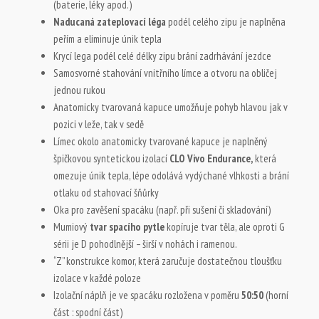
(baterie, léky apod.)
Naducaná zateplovací léga
podél celého zipu je naplněna
peřím a eliminuje únik tepla
Krycí lega podél celé délky zipu brání zadrhávání jezdce
Samosvorné stahování vnitřního límce a otvoru na obličej
jednou rukou
Anatomicky tvarovaná kapuce umožňuje pohyb hlavou jak v
pozici v leže, tak v sedě
Límec okolo anatomicky tvarované kapuce je naplněný
špičkovou syntetickou izolací
CLO Vivo Endurance,
která
omezuje únik tepla, lépe odolává vydýchané vlhkosti a brání
otlaku od stahovací šňůrky
Oka pro zavěšení spacáku (např. při sušení či skladování)
Mumiový
tvar spacího pytle
kopíruje tvar těla, ale oproti G
sérii je D pohodlnější – širší v nohách i ramenou.
“Z” konstrukce komor, která zaručuje dostatečnou tloušťku
izolace v každé poloze
Izolační náplň je ve spacáku rozložena v poměru
50:50
(horní
část : spodní část)