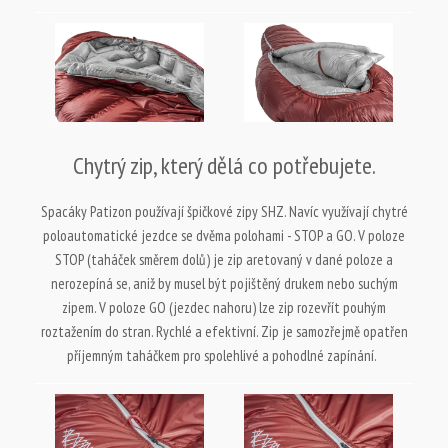
Chytrý zip, který dělá co potřebujete.
Spacáky Patizon používají špičkové zipy SHZ. Navíc využívají chytré
poloautomatické jezdce se dvěma polohami - STOP a GO. V poloze
STOP (taháček směrem dolů) je zip aretovaný v dané poloze a
nerozepíná se, aniž by musel být pojištěný drukem nebo suchým
zipem. V poloze GO (jezdec nahoru) lze zip rozevřít pouhým
roztažením do stran. Rychlé a efektivní. Zip je samozřejmě opatřen
příjemným taháčkem pro spolehlivé a pohodlné zapínání.