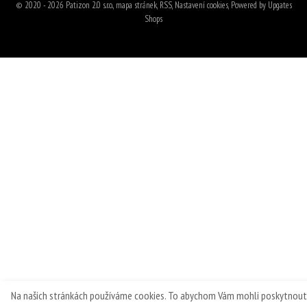
© 2020 - 2026 Patizon 2.0 s.r.o.,
mapa stránek
,
RSS
,
Nastavení cookies
,
Powered by Upgates
Shops
Na našich stránkách používáme cookies. To abychom Vám mohli poskytnout