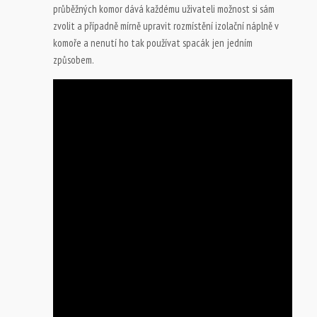
průběžných komor dává každému uživateli možnost si sám
zvolit a případně mírně upravit rozmístění izolační náplně v
komoře a nenutí ho tak používat spacák jen jedním
způsobem.