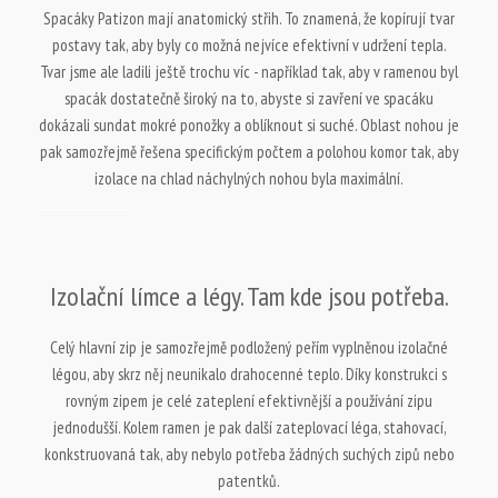
Spacáky Patizon mají anatomický střih. To znamená, že kopírují tvar
postavy tak, aby byly co možná nejvíce efektivní v udržení tepla.
Tvar jsme ale ladili ještě trochu víc - například tak, aby v ramenou byl
spacák dostatečně široký na to, abyste si zavření ve spacáku
dokázali sundat mokré ponožky a oblíknout si suché. Oblast nohou je
pak samozřejmě řešena specifickým počtem a polohou komor tak, aby
izolace na chlad náchylných nohou byla maximální.
Izolační límce a légy. Tam kde jsou potřeba.
Celý hlavní zip je samozřejmě podložený peřím vyplněnou izolačné
légou, aby skrz něj neunikalo drahocenné teplo. Díky konstrukci s
rovným zipem je celé zateplení efektivnější a používání zipu
jednodušší. Kolem ramen je pak další zateplovací léga, stahovací,
konkstruovaná tak, aby nebylo potřeba žádných suchých zipů nebo
patentků.