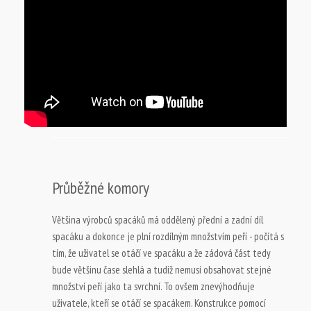
Průběžné komory
Většina výrobců spacáků má oddělený přední a zadní díl
spacáku a dokonce je plní rozdílným množstvím peří - počítá s
tím, že uživatel se otáčí ve spacáku a že zádová část tedy
bude většinu čase slehlá a tudíž nemusí obsahovat stejné
množství peří jako ta svrchní. To ovšem znevýhodňuje
uživatele, kteří se otáčí se spacákem. Konstrukce pomocí