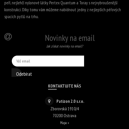
peří, nejlehčí nylonové látky Pertex Quantum a Toray s nejvybroušenější
konstrukci. Díky tomu vám můžeme nabídnout jedny z nejlepších péřových
spacích pytlů na trhu.
Novinky na email
Jak získat novinky na email?
Odebírat
KONTAKTUJTE NÁS
Patizon 2.0 s.r.o.
Zborovská 1910/4
70200
Ostrava
Mapa »