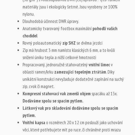
materiály jsou i ekologicky šetrné. Jsou vyrobeny ze 100%
nylonu.
Dlouhodobá účinnost DWR úpravy.
Anatomicky tvarovaný footbox maximální
pohodlí vašich
chodidel
Rovný poloautomatický
zip SHZ
se dvěma jezdci
Zip má hrubost 3 mm namísto klasických 6 mm, a to kvůli
snížení úniku tepla a nižší celkové hmotnosti
Propracovaný, jednoručně stahovatelný
vnitřní límec
v
oblasti ramen/krku
zamezující tepelným ztrátám
. Díky
unikátní konstrukci nevyžaduje dodatečné zapínání na suchý
zip, cvok či magnet.
Kompresní stahovací vak
zmenší objem
spacáku až 13x.
Dodáváme spolu se spacím pytlem.
Látkový vak pro skladování dodáváme spolu se spacím
pytlem.
Vnitřní kapsa
o rozměrech 20 x 12 cm poslouží jako uchování
věcí, které potřebujete mít po ruce, či chráněné proti mrazu