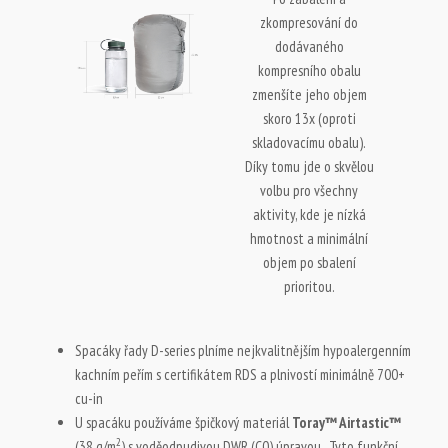
zkompresování do
dodávaného
kompresního obalu
zmenšíte jeho objem
skoro 13x (oproti
skladovacímu obalu).
Díky tomu jde o skvělou
volbu pro všechny
aktivity, kde je nízká
hmotnost a minimální
objem po sbalení
prioritou.
Spacáky řady D-series plníme nejkvalitnějším hypoalergenním
kachním peřím s certifikátem RDS a plnivostí minimálně 700+
cu-in
U spacáku používáme špičkový materiál
Toray™ Airtastic™
2
(38 g/m
)
s voděodpudivou DWR (C0) úpravou . Tyto funkční