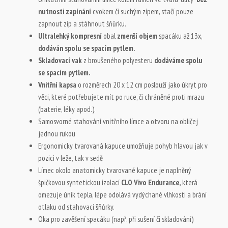
nutnosti zapínání
cvokem či suchým zipem, stačí pouze
zapnout zip a stáhnout šňůrku.
Ultralehký kompresní
obal
zmenší objem
spacáku až 13x,
dodáván spolu se spacím pytlem.
Skladovací vak
z broušeného polyesteru
dodáváme spolu
se spacím pytlem.
Vnitřní kapsa
o rozměrech 20 x 12 cm poslouží jako úkryt pro
věci, které potřebujete mít po ruce, či chráněné proti mrazu
(baterie, léky apod.).
Samosvorné stahování vnitřního límce a otvoru na obličej
jednou rukou
Ergonomicky tvarovaná kapuce umožňuje pohyb hlavou jak v
pozici v leže, tak v sedě
Límec okolo anatomicky tvarované kapuce je naplněný
špičkovou syntetickou izolací
CLO Vivo Endurance,
která
omezuje únik tepla, lépe odolává vydýchané vlhkosti a brání
otlaku od stahovací šňůrky.
Oka pro zavěšení spacáku (např. při sušení či skladování)