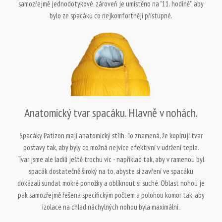
samozřejmě jednodotykové, zároveň je umístěno na "11. hodině", aby
bylo ze spacáku co nejkomfortněji přístupné.
Anatomický tvar spacáku. Hlavně v nohách.
Spacáky Patizon mají anatomický střih. To znamená, že kopírují tvar
postavy tak, aby byly co možná nejvíce efektivní v udržení tepla.
Tvar jsme ale ladili ještě trochu víc - například tak, aby v ramenou byl
spacák dostatečně široký na to, abyste si zavření ve spacáku
dokázali sundat mokré ponožky a oblíknout si suché. Oblast nohou je
pak samozřejmě řešena specifickým počtem a polohou komor tak, aby
izolace na chlad náchylných nohou byla maximální.