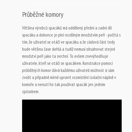
Průběžné komory
Většina výrobců spacáků má oddělený přední a zadní díl
spacáku a dokonce je plní rozdílným množstvím peří - počítá s
tím, že uživatel se otáčí ve spacáku a že zádová část tedy
bude většinu čase slehlá a tudíž nemusí obsahovat stejné
množství peří jako ta svrchní. To ovšem znevýhodňuje
uživatele, kteří se otáčí se spacákem. Konstrukce pomocí
průběžných komor dává každému uživateli možnost si sám
zvolit a případně mírně upravit rozmístění izolační náplně v
komoře a nenutí ho tak používat spacák jen jedním
způsobem.