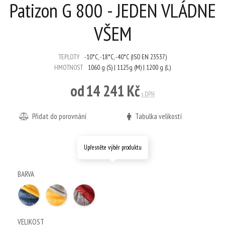
Patizon G 800 - JEDEN VLÁDNE
VŠEM
TEPLOTY
-10°C, -18°C, -40°C (ISO EN 23537)
HMOTNOST
1060 g (S) | 1125g (M) | 1200 g (L)
od
14 241 Kč
s DPH
Přidat do porovnání
Tabulka velikostí
Upřesněte výběr produktu
BARVA
VELIKOST