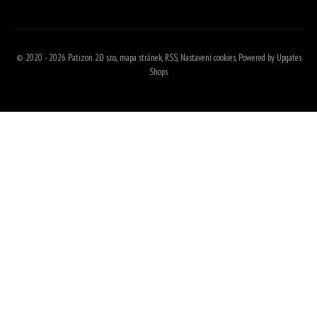
© 2020 - 2026 Patizon 2.0 s.r.o.,
mapa stránek
,
RSS
,
Nastavení cookies
,
Powered by Upgates
Shops