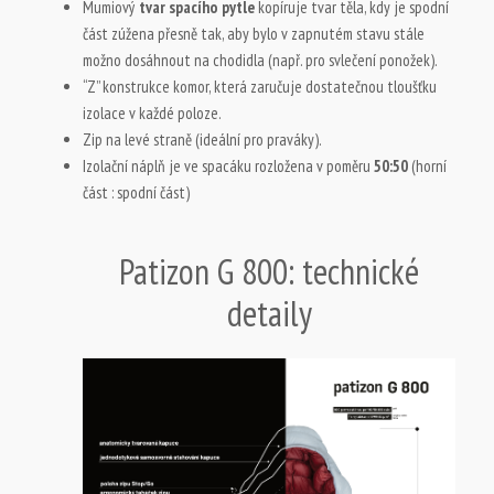
Mumiový
tvar spacího pytle
kopíruje tvar těla, kdy je spodní
část zúžena přesně tak, aby bylo v zapnutém stavu stále
možno dosáhnout na chodidla (např. pro svlečení ponožek).
“Z” konstrukce komor, která zaručuje dostatečnou tloušťku
izolace v každé poloze.
Zip na levé straně (ideální pro praváky).
Izolační náplň je ve spacáku rozložena v poměru
50:50
(horní
část : spodní část)
Patizon G 800: technické
detaily