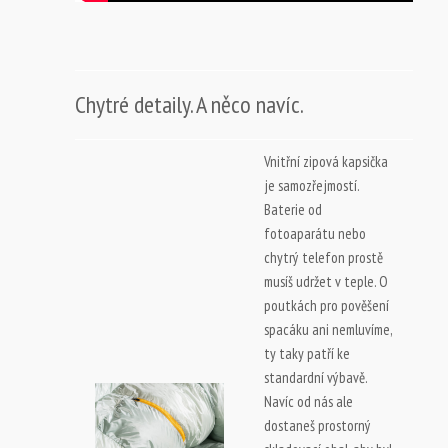
Chytré detaily. A něco navíc.
Vnitřní zipová kapsička
je samozřejmostí.
Baterie od
fotoaparátu nebo
chytrý telefon prostě
musíš udržet v teple. O
poutkách pro pověšení
spacáku ani nemluvíme,
ty taky patří ke
standardní výbavě.
Navíc od nás ale
dostaneš prostorný