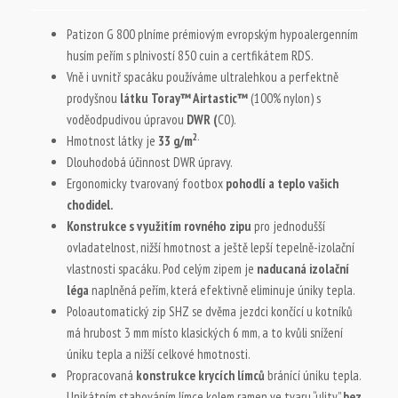
Patizon G 800 plníme prémiovým evropským hypoalergenním
husím peřím s plnivostí 850 cuin a certfikátem RDS.
Vně i uvnitř spacáku používáme ultralehkou a perfektně
prodyšnou
látku Toray™ Airtastic™
(100% nylon) s
voděodpudivou úpravou
DWR (
C0).
2.
Hmotnost látky je
33 g/m
Dlouhodobá účinnost DWR úpravy.
Ergonomicky tvarovaný footbox
pohodlí a teplo vašich
chodidel.
Konstrukce s využitím rovného zipu
pro jednodušší
ovladatelnost, nižší hmotnost a ještě lepší tepelně-izolační
vlastnosti spacáku. Pod celým zipem je
n
aducaná izolační
léga
naplněná peřím, která efektivně eliminuje úniky tepla.
Poloautomatický zip SHZ se dvěma jezdci končící u kotníků
má hrubost 3 mm místo klasických 6 mm, a to kvůli snížení
úniku tepla a nižší celkové hmotnosti.
Propracovaná
konstrukce krycích límců
bránící úniku tepla.
Unikátním stahováním límce kolem ramen ve tvaru “ulity”
bez