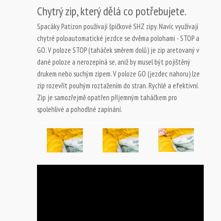
Chytrý zip, který dělá co potřebujete.
Spacáky Patizon používají špičkové SHZ zipy. Navíc využívají
chytré poloautomatické jezdce se dvěma polohami - STOP a
GO. V poloze STOP (taháček směrem dolů) je zip aretovaný v
dané poloze a nerozepíná se, aniž by musel být pojištěný
drukem nebo suchým zipem. V poloze GO (jezdec nahoru) lze
zip rozevřít pouhým roztažením do stran. Rychlé a efektivní.
Zip je samozřejmě opatřen příjemným taháčkem pro
spolehlivé a pohodlné zapínání.