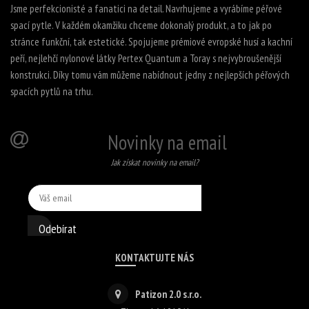
Jsme perfekcionisté a fanatici na detail. Navrhujeme a vyrábíme péřové
spací pytle. V každém okamžiku chceme dokonalý produkt, a to jak po
stránce funkční, tak estetické. Spojujeme prémiové evropské husí a kachní
peří, nejlehčí nylonové látky Pertex Quantum a Toray s nejvybroušenější
konstrukci. Díky tomu vám můžeme nabídnout jedny z nejlepších péřových
spacích pytlů na trhu.
Novinky na email
Jak získat novinky na email?
Odebírat
KONTAKTUJTE NÁS
Patizon 2.0 s.r.o.