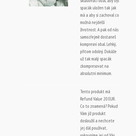
skladovací obal, aby byl
spacák uložen tak jak
má a aby si zachoval co
možná nejdelší
životnost. A pak od nás
samozřejmě dostaneš
kompresní obal. Lehký,
přitom odolný. Dokáže
už tak malý spacák
zkompresovat na
absolutní minimum.
Tento produkt má
Refund Value 20 EUR.
Co to znamená? Pokud
Vám již produkt
dosloužil a nechcete
jej dál používat,
vykoupíme jej od Vás.