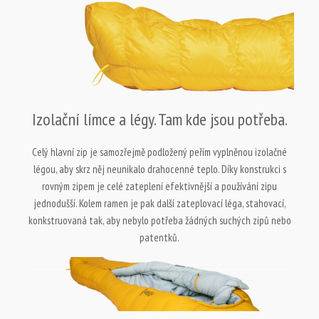
Izolační límce a légy. Tam kde jsou potřeba.
Celý hlavní zip je samozřejmě podložený peřím vyplněnou izolačné
légou, aby skrz něj neunikalo drahocenné teplo. Díky konstrukci s
rovným zipem je celé zateplení efektivnější a používání zipu
jednodušší. Kolem ramen je pak další zateplovací léga, stahovací,
konkstruovaná tak, aby nebylo potřeba žádných suchých zipů nebo
patentků.