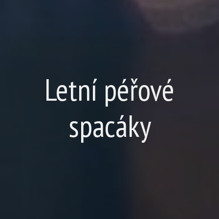
Letní péřové
spacáky