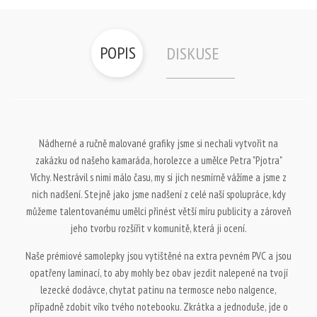
POPIS
DISKUSE
Nádherné a ručně malované grafiky jsme si nechali vytvořit na
zakázku od našeho kamaráda, horolezce a umělce Petra "Pjotra"
Víchy. Nestrávil s nimi málo času, my si jich nesmírně vážíme a jsme z
nich nadšení. Stejně jako jsme nadšení z celé naší spolupráce, kdy
můžeme talentovanému umělci přinést větší míru publicity a zároveň
jeho tvorbu rozšířit v komunitě, která ji ocení.
Naše prémiové samolepky jsou vytištěné na extra pevném PVC a jsou
opatřeny laminací, to aby mohly bez obav jezdit nalepené na tvojí
lezecké dodávce, chytat patinu na termosce nebo nalgence,
případně zdobit víko tvého notebooku. Zkrátka a jednoduše, jde o