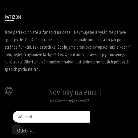
PATIZON
Jsme perfekcionisté a fanatici na detail. Navrhujeme a vyrábíme péřové
spací pytle. V každém okamžiku chceme dokonalý produkt, a to jak po
stránce funkční, tak estetické. Spojujeme prémiové evropské husí a kachní
peří, nejlehčí nylonové látky Pertex Quantum a Toray s nejvybroušenější
konstrukci. Díky tomu vám můžeme nabídnout jedny z nejlepších péřových
spacích pytlů na trhu.
Novinky na email
Jak získat novinky na email?
Odebírat