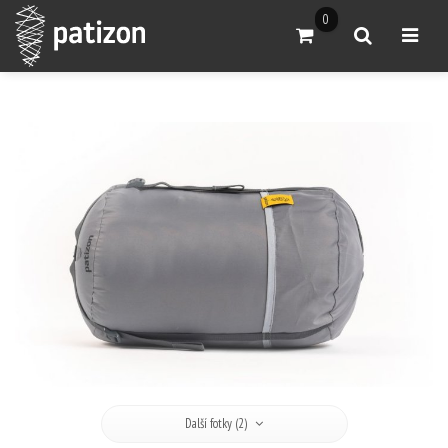
0
Přejít do košíku
Vyhledat
Otevřít
Další fotky (2)