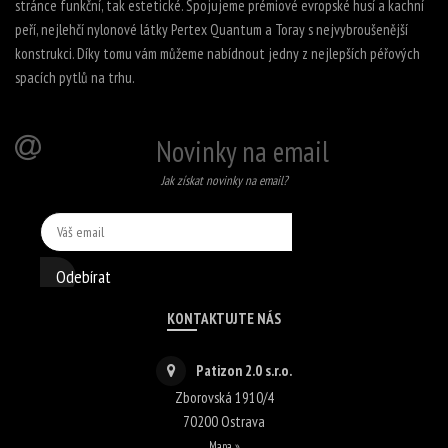
stránce funkční, tak estetické. Spojujeme prémiové evropské husí a kachní
peří, nejlehčí nylonové látky Pertex Quantum a Toray s nejvybroušenější
konstrukci. Díky tomu vám můžeme nabídnout jedny z nejlepších péřových
spacích pytlů na trhu.
Novinky na email
Jak získat novinky na email?
Odebírat
KONTAKTUJTE NÁS
Patizon 2.0 s.r.o.
Zborovská 1910/4
70200
Ostrava
Mapa »