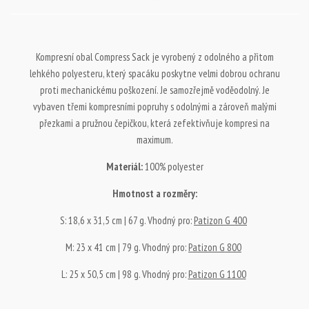
Kompresní obal Compress Sack je vyrobený z odolného a přitom
lehkého polyesteru, který spacáku poskytne velmi dobrou ochranu
proti mechanickému poškození. Je samozřejmě voděodolný. Je
vybaven třemi kompresními popruhy s odolnými a zároveň malými
přezkami a pružnou čepičkou, která zefektivňuje kompresi na
maximum.
Materiál:
100% polyester
Hmotnost a rozměry:
S: 18,6 x 31,5 cm | 67 g. Vhodný pro:
Patizon G 400
M: 23 x 41 cm | 79 g. Vhodný pro:
Patizon G 800
L: 25 x 50,5 cm | 98 g. Vhodný pro:
Patizon G 1100