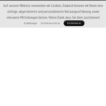
Auf unserer Website verwenden wir Cookies. Dadurch können wir Ihnen eine
richtige, abgestimmte und personalisierte Nutzungserfahrung sowie
relevante Mitteilungen bieten. Vielen Dank, dass Sie dem zustimmen!
Einstellungen
Ich stimme nicht zu
Ich stimme zu
Praktische Accessoires, die nicht nur praktisch sind, sondern
auch zeigen, dass Sie zur Patizon-Familie gehören!
Patizon Pack-it-Sack Bundle