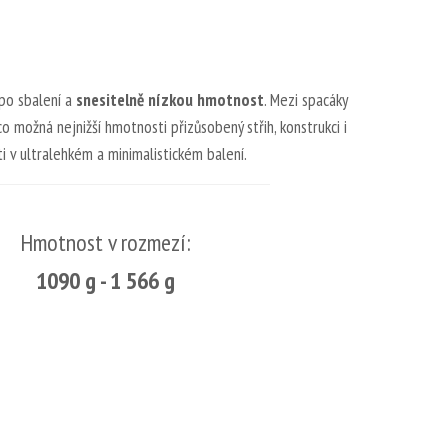
po sbalení a
snesitelně nízkou hmotnost
. Mezi spacáky
o možná nejnižší hmotnosti přizůsobený střih, konstrukci i
ti v ultralehkém a minimalistickém balení.
Hmotnost v rozmezí:
1090 g - 1 566 g