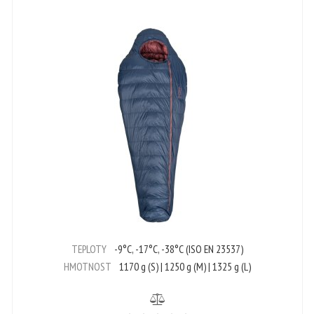
TEPLOTY
-9°C, -17°C, -38°C (ISO EN 23537)
HMOTNOST
1170 g (S) | 1250 g (M) | 1325 g (L)
Počet hvězdiček je 5 z 5