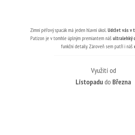
Zimní péřový spacák má jeden hlavní úkol.
Udržet vás v 
Patizon je v tomhle úplným premiantem náš
ultralehký
funkční detaily. Zároveň sem patří i náš
Využití od
Listopadu
do
Března