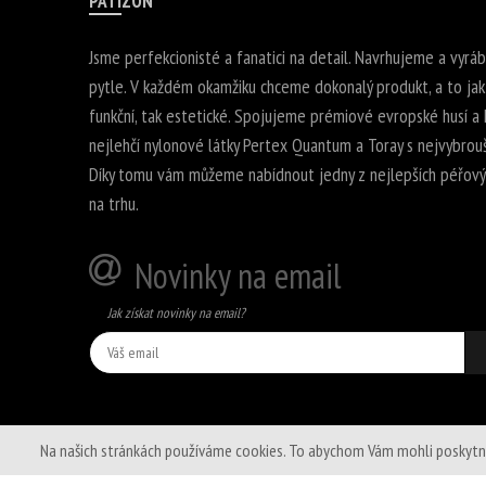
PATIZON
Jsme perfekcionisté a fanatici na detail. Navrhujeme a vyrá
pytle. V každém okamžiku chceme dokonalý produkt, a to jak
funkční, tak estetické. Spojujeme prémiové evropské husí a k
nejlehčí nylonové látky Pertex Quantum a Toray s nejvybrouš
Díky tomu vám můžeme nabídnout jedny z nejlepších péřovýc
na trhu.
Novinky na email
Jak získat novinky na email?
Na našich stránkách používáme cookies. To abychom Vám mohli poskytnout 