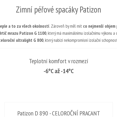
Zimní péřové spacáky Patizon
teple a to za všech okolností
. Zároveň by měl mít
co nejmenší objem
 drtič mrazu Patizon G 1100
, který má maximálnímu izolačnímu výkonu a c
celoroční ultralight G 800
, který nabízí nekompromisní izolační schopnos
Teplotní komfort v rozmezí
-6°C až -14°C
Patizon D 890 - CELOROČNÍ PRACANT