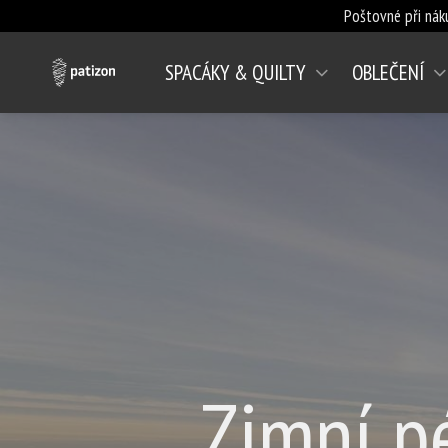
Poštovné při nák
SPACÁKY & QUILTY
OBLEČENÍ
Zimní p