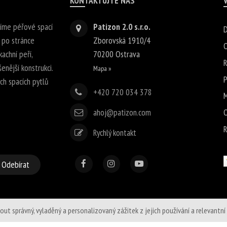
KONTAKTUJTE NÁS
bíme péřové spací
Patizon 2.0 s.r.o.
D
 po stránce
Zborovská 1910/4
O
achní peří,
70200
Ostrava
R
enější konstrukci.
Mapa »
P
h spacích pytlů
+420 720 034 378
M
ahoj@patizon.com
O
R
Rychlý kontakt
Odebírat
správný, vyladěný a personalizovaný zážitek z jejich používání a relevantní sd