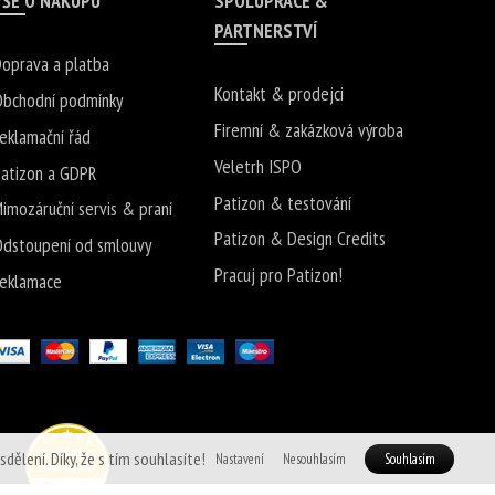
VŠE O NÁKUPU
SPOLUPRÁCE &
PARTNERSTVÍ
oprava a platba
Kontakt & prodejci
bchodní podmínky
Firemní & zakázková výroba
eklamační řád
Veletrh ISPO
atizon a GDPR
Patizon & testování
imozáruční servis & praní
Patizon & Design Credits
dstoupení od smlouvy
Pracuj pro Patizon!
eklamace
ělení. Díky, že s tím souhlasíte!
Nastavení
Nesouhlasím
Souhlasím