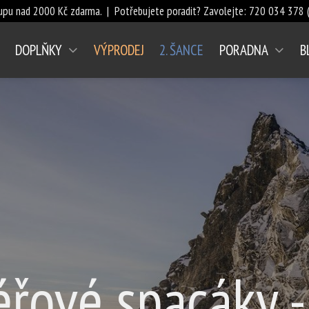
upu nad 2000 Kč zdarma. | Potřebujete poradit? Zavolejte:
720 034 378
(
DOPLŇKY
VÝPRODEJ
2. ŠANCE
PORADNA
B
éřové spacáky -