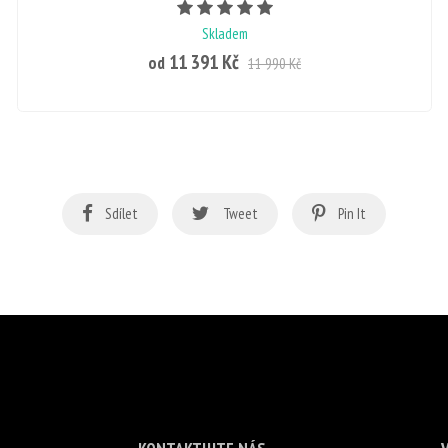
Skladem
11 391 Kč
od
11 990 Kč
Sdílet
Tweet
Pin It