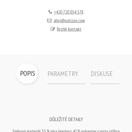
+420 720 034 378
ahoj@patizon.com
Rychlý kontakt
POPIS
PARAMETRY
DISKUSE
DŮLEŽITÉ DETAILY
Směsový materiál: 53 % vlna (merino), 47 % polyester s ionty stříbra