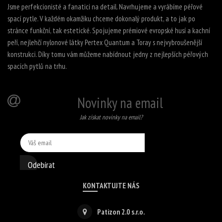
Jsme perfekcionisté a fanatici na detail. Navrhujeme a vyrábíme péřové
spací pytle. V každém okamžiku chceme dokonalý produkt, a to jak po
stránce funkční, tak estetické. Spojujeme prémiové evropské husí a kachní
peří, nejlehčí nylonové látky Pertex Quantum a Toray s nejvybroušenější
konstrukci. Díky tomu vám můžeme nabídnout jedny z nejlepších péřových
spacích pytlů na trhu.
Novinky na email
Jak získat novinky na email?
Odebírat
KONTAKTUJTE NÁS
Patizon 2.0 s.r.o.