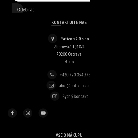
Odebírat
KONTAKTUJTE NÁS
Patizon 2.0 s.r.o.
Zborovská 1910/4
70200
Ostrava
Mapa »
+420 720 034 378
ahoj@patizon.com
Rychlý kontakt
VŠE O NÁKUPU