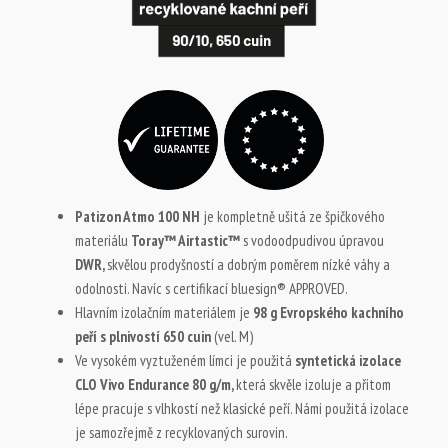
Patizon Atmo 100 NH
je kompletně ušitá ze špičkového
materiálu
Toray™ Airtastic™
s vodoodpudivou úpravou
DWR,
skvělou prodyšností a dobrým poměrem nízké váhy a
odolnosti. Navíc s certifikací bluesign® APPROVED.
Hlavním izolačním materiálem je
98 g Evropského kachního
peří s plnivostí 650 cuin
(vel. M)
Ve vysokém vyztuženém límci je použitá
syntetická izolace
CLO Vivo Endurance 80 g/m,
která skvěle izoluje a přitom
lépe pracuje s vlhkostí než klasické peří. Námi použitá izolace
je samozřejmě z recyklovaných surovin.