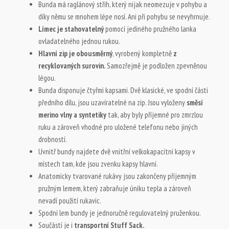
Bunda má raglánový střih, který nijak neomezuje v pohybu a
díky němu se mnohem lépe nosí. Ani při pohybu se nevyhrnuje.
Límec je stahovatelný
pomocí jediného pružného lanka
ovladatelného jednou rukou.
Hlavní zip je obousměrný
, vyrobený kompletně
z
recyklovaných surovin.
Samozřejmě je podložen zpevněnou
légou.
Bunda disponuje čtyřmi kapsami. Dvě klasické, ve spodní části
předního dílu, jsou uzavíratelné na zip. Jsou vyloženy
směsí
merino vlny a syntetiky
tak, aby byly příjemné pro zmrzlou
ruku a zároveň vhodné pro uložené telefonu nebo jiných
drobností.
Uvnitř bundy najdete dvě vnitřní velkokapacitní kapsy v
místech tam, kde jsou zvenku kapsy hlavní.
Anatomicky tvarované rukávy jsou zakončeny příjemným
pružným lemem, který zabraňuje úniku tepla a zároveň
nevadí použití rukavic.
Spodní lem bundy je jednoručně regulovatelný pruženkou.
Součástí je i
transportní Stuff Sack.