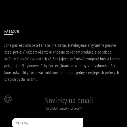
PATIZON
Jsme perfekcionisté a fanatici na detail. Navrhujeme a vyrábíme péřové
spací pytle. V každém okamžiku chceme dokonalý produkt, a to jak po
stránce funkční, tak estetické. Spojujeme prémiové evropské husí a kachní
peří, nejlehčí nylonové látky Pertex Quantum a Toray s nejvybroušenější
konstrukci. Díky tomu vám můžeme nabídnout jedny z nejlepších péřových
spacích pytlů na trhu.
Novinky na email
Jak získat novinky na email?