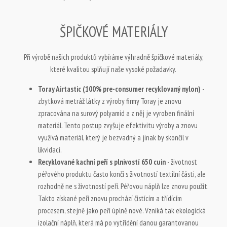
ŠPIČKOVÉ MATERIÁLY
Při výrobě našich produktů vybíráme výhradně špičkové materiály,
které kvalitou splňují naše vysoké požadavky.
Toray Airtastic (100% pre-consumer recyklovaný nylon)
-
zbytková metráž látky z výroby firmy Toray je znovu
zpracována na surový polyamid a z něj je vyroben finální
materiál. Tento postup zvyšuje efektivitu výroby a znovu
využívá materiál, který je bezvadný a jinak by skončil v
likvidaci.
Recyklované kachní peří s plnivostí 650 cuin
- životnost
péřového produktu často končí s životností textilní části, ale
rozhodně ne s životností peří. Péřovou náplň lze znovu použít.
Takto získané peří znovu prochází čistícím a třídícím
procesem, stejně jako peří úplně nové. Vzniká tak ekologická
izolační náplň, která má po vytřídění danou garantovanou