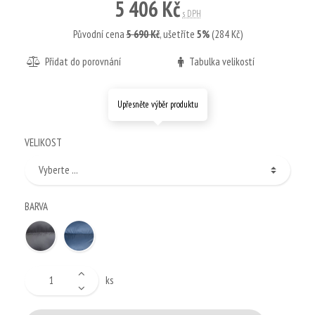
5 406 Kč
s DPH
Původní cena
5 690 Kč
,
ušetříte
5%
(284 Kč)
Přidat do porovnání
Tabulka velikostí
Upřesněte výběr produktu
VELIKOST
BARVA
ks