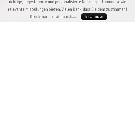
richtige, abgestimmte und personalisierte Nutzungserfahrung sowie
relevante Mitteilungen bieten. Vielen Dank, dass Sie dem zustimmen!
Einstellungen
Ich stimme nicht zu
Ich stimme zu
Mit dem Kauf ist es für uns sicherlich nicht vorbei!
Scharfer Granit in den
Bergen, ein herausragender Nagel im Wintergarten oder ein lauernder Ast
im Wald. All dies kann selbst die robustesten Materialien beschädigen. Aber
als Besitzer von Patizon-Produkten brauchen Sie keine Angst zu haben. Wir
produzieren in Tschechien und bieten natürlich auch außerhalb der
Garantiezeit Reparaturdienste für unsere Produkte an, um Sie für
verschiedene Unfälle und Schäden zu unterstützen.
Wie funktioniert es mit Reparaturen?