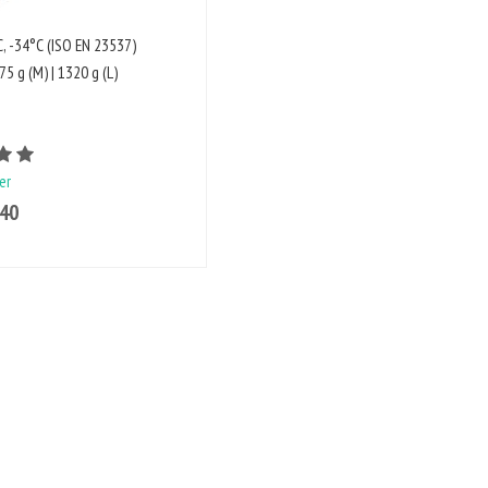
, -34°C (ISO EN 23537)
75 g (M) | 1320 g (L)
Bewertungswert ist 5 von 5
er
440