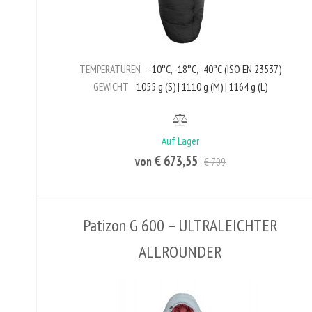
TEMPERATUREN
-10°C, -18°C, -40°C (ISO EN 23537)
GEWICHT
1055 g (S) | 1110 g (M) | 1164 g (L)
Auf Lager
€ 673,55
von
€ 709
Patizon G 600 – ULTRALEICHTER
ALLROUNDER