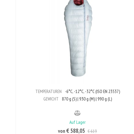
TEMPERATUREN
-6°C, -12°C, -32°C (ISO EN 23537)
GEWICHT
870 g (S) | 930 g (M) | 990 g (L)
Auf Lager
€ 588,05
von
€ 619