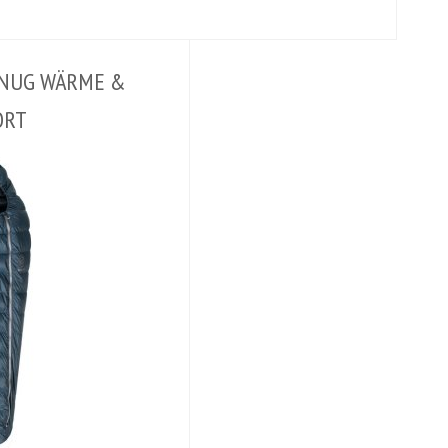
GENUG WÄRME &
ORT