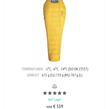
TEMPERATUREN
-1°C, -6°C, -24°C (ISO EN 23537)
GEWICHT
671 g (S) | 719 g (M) | 767 g (L)
Bewertungswert ist 5 von 5
Auf Lager
€ 539
von