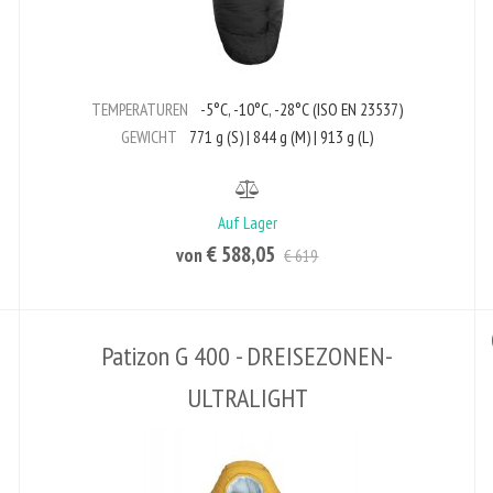
TEMPERATUREN
-5°C, -10°C, -28°C (ISO EN 23537)
GEWICHT
771 g (S) | 844 g (M) | 913 g (L)
Auf Lager
€ 588,05
von
€ 619
Patizon G 400 - DREISEZONEN-
ULTRALIGHT