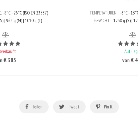
, -8°C, -26°C (ISO EN 23537)
TEMPERATUREN
-6°C, -13°C
S) | 965 g (M) | 1010 g (L)
GEWICHT
1230 g (S) | 12
Bewertungswert ist 5 von 5
sverkauft
Auf Lag
€ 385
€ 
n
von
Teilen
Tweet
Pin It