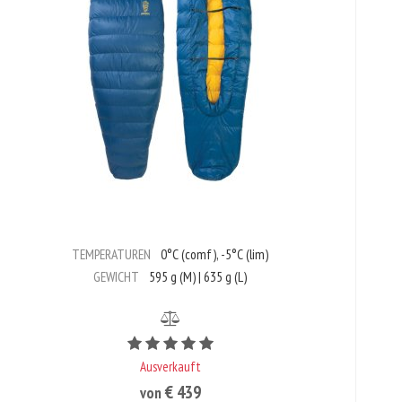
TEMPERATUREN
0°C (comf), -5°C (lim)
GEWICHT
595 g (M) | 635 g (L)
Bewertungswert ist 5 von 5
Ausverkauft
€ 439
von