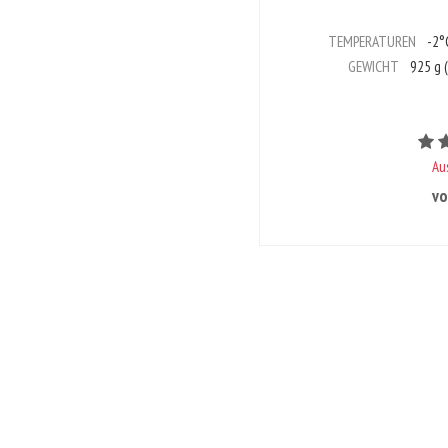
TEMPERATUREN
-2°C
GEWICHT
925 g (
Au
vo