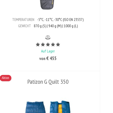
TEMPERATUREN
-5°C, -11°C, -30°C (ISO EN 23537)
GEWICHT
870 g (S) | 940 g (M) | 1000 g (L)
Bewertungswert ist 5 von 5
Auf Lager
€ 455
von
Aktion
Patizon G Quilt 350