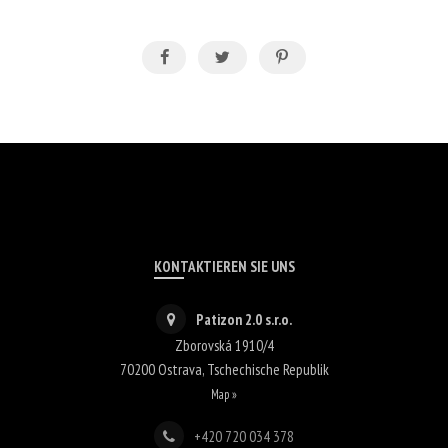
KONTAKTIEREN SIE UNS
Patizon 2.0 s.r.o.
Zborovská 1910/4
70200
Ostrava
,
Tschechische Republik
Map »
+420 720 034 378