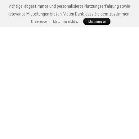
richtige, abgestimmte und personalisierte Nutzungserfahrung sowie
relevante Mitteilungen bieten. Vielen Dank, dass Sie dem zustimmen!
Einstellungen
Ich stimme nicht zu
Ich stimme zu
WAS MÜSSEN SIE LÖSEN?
NACH
UMTAUSCH /
GARANTIEANSPRÜCHE
GARA
RÜCKSENDUNG
REPAR
Müssen Sie die
Müssen Sie eines unserer
Haben Si
Größe ändern oder
Produkte reklamieren?
Schlafsa