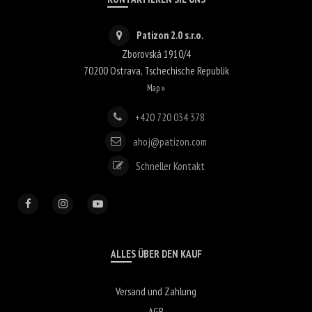
Patizon 2.0 s.r.o.
Zborovská 1910/4
70200
Ostrava
,
Tschechische Republik
Map »
+420 720 034 378
ahoj@patizon.com
Schneller Kontakt
ALLES ÜBER DEN KAUF
Versand und Zahlung
AGB