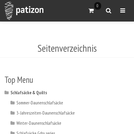
0
Warenkorb anzeigen
Suche
Menü ö
Seitenverzeichnis
Top Menu
Schlafsäcke & Quilts
Sommer-Daunenschlafsäcke
3-Jahreszeiten-Daunenschlafsäcke
Winter-Daunenschlafsäcke
Schlafsäcke Gdry series