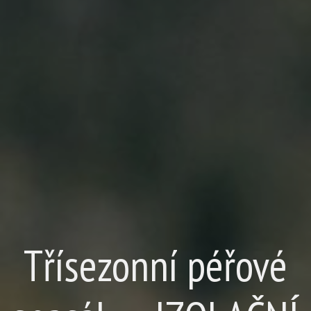
Třísezonní péřové