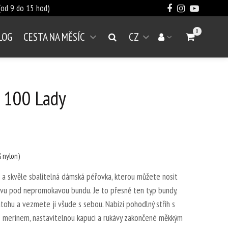
od 9 do 15 hod)
0
LOG
CESTA NA MĚSÍC
CZ
Přejít do koší
Vyhledat
Váš účet
Otevřít menu
t 100 Lady
 nylon)
 a skvěle sbalitelná dámská péřovka, kterou můžete nosit
rstvu pod nepromokavou bundu. Je to přesně ten typ bundy,
tohu a vezmete ji všude s sebou. Nabízí pohodlný střih s
é merinem, nastavitelnou kapuci a rukávy zakončené měkkým