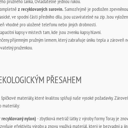
ho pružného lanka, Ovladatelné jednou rukou.
 kompletně
z recyklovaných surovin.
Samozřejmě je podložen zpevněnou
sické, ve spodní části předního dílu, jsou uzavíratelné na zip. Jsou vylože
veň vhodné pro uložené telefonu nebo jiných drobností.
apacitní kapsy v místech tam, kde jsou zvenku kapsy hlavní.
nčeny příjemným pružným lemem, který zabraňuje úniku tepla a zároveň nev
vatelný pruženkou.
 EKOLOGICKÝM PŘESAHEM
špičkové materiály, které kvalitou splňují naše vysoké požadavky. Zároveň
o materiály:
 recyklovaný nylon)
- zbytková metráž látky z výroby formy Toray je zno
vyšuje efektivitu výroby a znovu využívá materiál, který je bezvadný a jinak