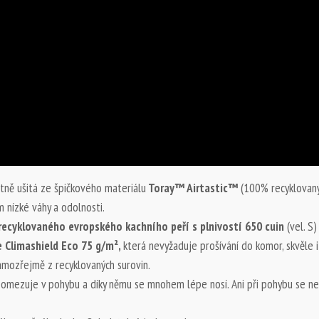
tně ušitá ze špičkového materiálu
Toray™ Airtastic™
(100% recyklovan
nízké váhy a odolnosti.
recyklovaného evropského kachního peří s plnivostí 650 cuin
(vel. S)
e Climashield Eco 75 g/m
²
,
která nevyžaduje prošívání do komor, skvěle i
samozřejmě z recyklovaných surovin.
 neomezuje v pohybu a díky němu se mnohem lépe nosí. Ani při pohybu se 