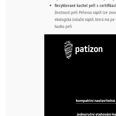
Recyklované kachní peří s certifikac
životností peří. Péřovou náplň lze znov
ekologická izolační náplň, která má po
husího peří.