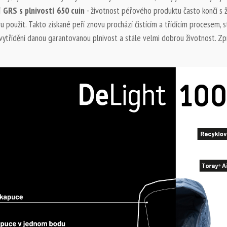
í GRS s plnivostí 650 cuin
- životnost péřového produktu často končí s ži
u použít. Takto získané peří znovu prochází čistícím a třídícím procesem, s
 vytřídění danou garantovanou plnivost a stále velmi dobrou životnost. Z