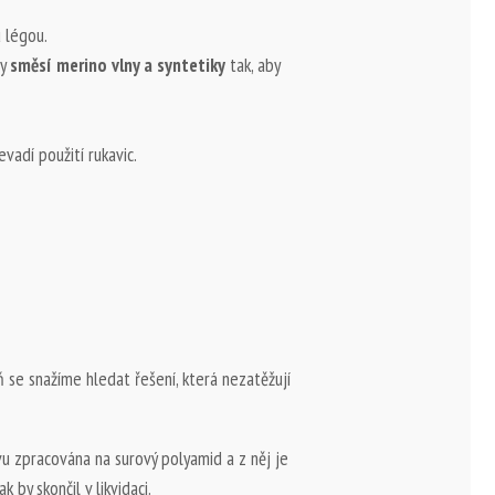
 légou.
ny
směsí merino vlny a syntetiky
tak, aby
adí použití rukavic.
 se snažíme hledat řešení, která nezatěžují
vu zpracována na surový polyamid a z něj je
 by skončil v likvidaci.