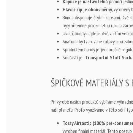
Kapuce je nastavitelná
pomocí jediné
Hlavní zip je obousměrný
, vyrobený
Bunda disponuje čtyřmi kapsami. Dvě kla
byly příjemné pro zmrzlou ruku a záro
Uvnitř bundy najdete dvě vnitřní velkok
Anatomicky tvarované rukávy jsou zako
Spodní lem bundy je jednoručně regulo
Součástí je i
transportní Stuff Sack.
ŠPIČKOVÉ MATERIÁLY S
Při výrobě našich produktů vybíráme výhradně 
naši planetu. Proto využíváme v této sérii tyt
Toray Airtastic (100% pre-consumer
vyroben finální materiál. Tento postup z