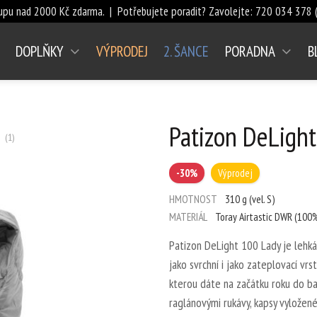
upu nad 2000 Kč zdarma. | Potřebujete poradit? Zavolejte:
720 034 378
(
DOPLŇKY
VÝPRODEJ
2. ŠANCE
PORADNA
B
a 4
hvězda 5
Počet hvězdiček je 5 z 5
Patizon DeLigh
(
1
)
-30%
Výprodej
HMOTNOST
310 g (vel. S)
MATERIÁL
Toray Airtastic DWR (100%
Patizon DeLight 100 Lady je lehká
jako svrchní i jako zateplovací v
kterou dáte na začátku roku do ba
raglánovými rukávy, kapsy vyložen