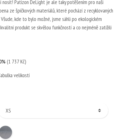
 nosit! Patizon DeLight je ale taky potěšením pro naši
bena ze špičkových materiálů, které pochází z recyklovaných
ří. Všude, kde to bylo možné, jsme sáhli po ekologickém
kvalitní produkt se skvělou funkčností a co nejméně zatížili
0%
(1 737 Kč)
abulka velikostí