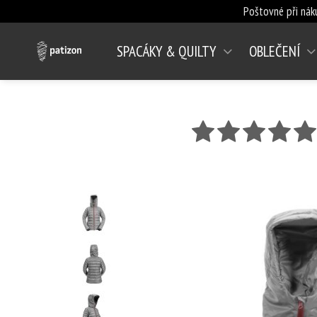
Poštovné při nák
SPACÁKY & QUILTY
OBLEČENÍ
(AKTUÁLNÍ)
hvězda 1
hvězda 2
hvězda 3
hvězd