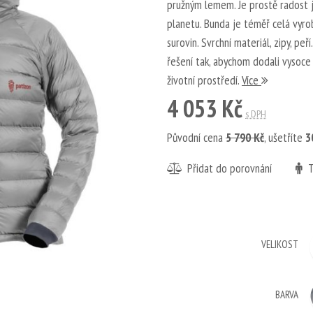
pružným lemem. Je prostě radost ji
planetu. Bunda je téměř celá vyro
surovin. Svrchní materiál, zipy, pe
řešení tak, abychom dodali vysoce 
životní prostředí.
Více
4 053 Kč
s DPH
Původní cena
5 790 Kč
,
ušetříte
3
Přidat do porovnání
T
VELIKOST
BARVA