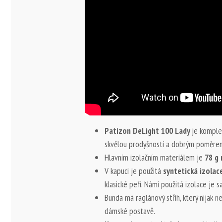
Patizon DeLight 100 Lady
je komple
skvělou prodyšností a dobrým poměrem 
Hlavním izolačním materiálem je
78 g 
V kapuci je použitá
syntetická izolac
klasické peří. Námi použitá izolace je 
Bunda má raglánový střih, který nijak
dámské postavě.