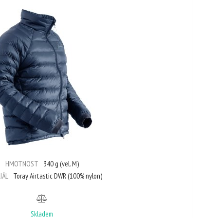
HMOTNOST
340 g (vel. M)
IÁL
Toray Airtastic DWR (100% nylon)
Skladem