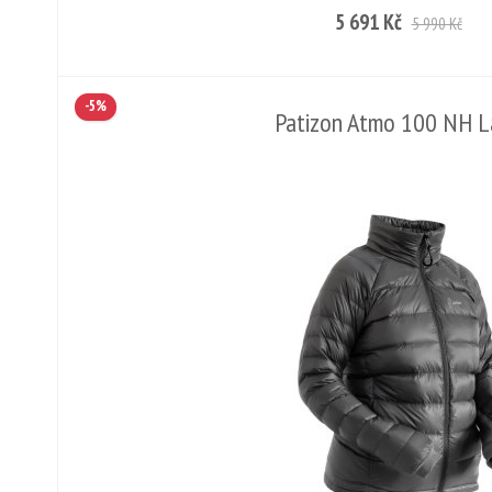
5 691 Kč
5 990 Kč
-5%
Patizon Atmo 100 NH L