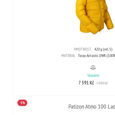
HMOTNOST
420 g (vel. S)
MATERIÁL
Toray Airtastic DWR (100%
Skladem
7 591 Kč
7 990 Kč
-5%
Patizon Atmo 100 La