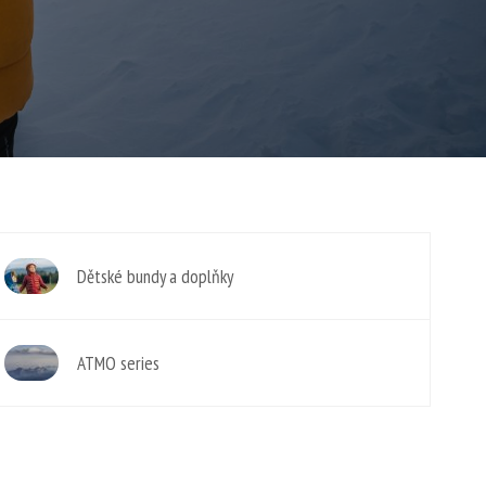
Dětské bundy a doplňky
ATMO series