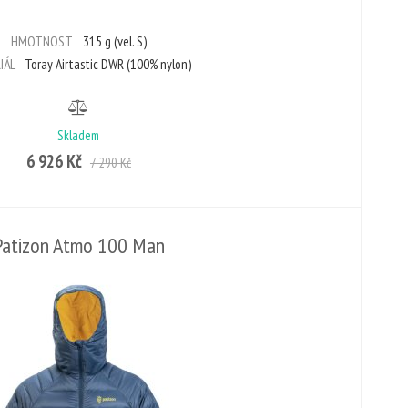
HMOTNOST
315 g (vel. S)
IÁL
Toray Airtastic DWR (100% nylon)
Skladem
6 926 Kč
7 290 Kč
Patizon Atmo 100 Man