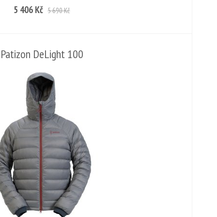
5 406 Kč
5 690 Kč
Patizon DeLight 100