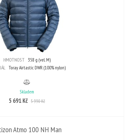
HMOTNOST
358 g (vel. M)
IÁL
Toray Airtastic DWR (100% nylon)
Skladem
5 691 Kč
5 990 Kč
tizon Atmo 100 NH Man