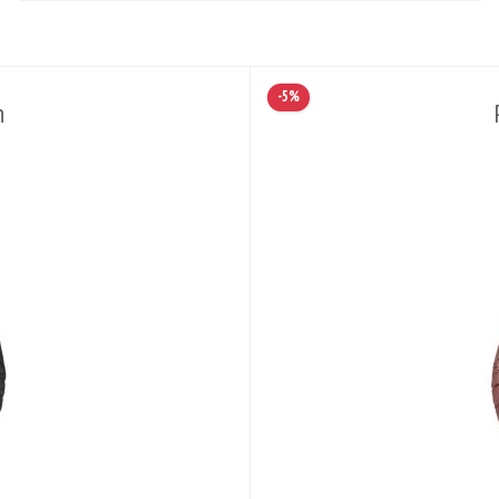
-5%
n