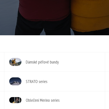
Dámské péřové bundy
STRATO series
Oblečení Merino series