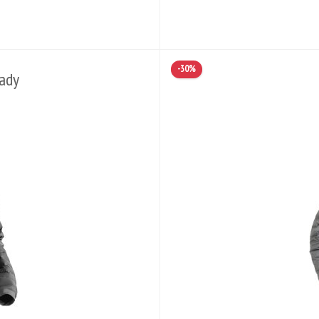
-30%
ady