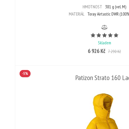
HMOTNOST
381 g (vel. M)
MATERIÁL
Toray Airtastic DWR (100%
Počet 
Skladem
6 926 Kč
7 290 Kč
-5%
Patizon Strato 160 La