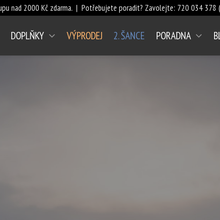
upu nad 2000 Kč zdarma. | Potřebujete poradit? Zavolejte:
720 034 378
(
DOPLŇKY
VÝPRODEJ
2. ŠANCE
PORADNA
B