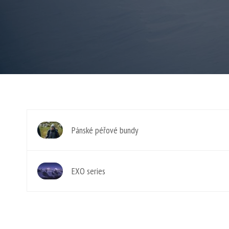
Pánské péřové bundy
EXO series