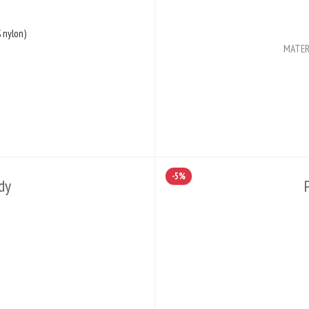
 nylon)
MATER
hvězdiček je 5 z 5
-5%
dy