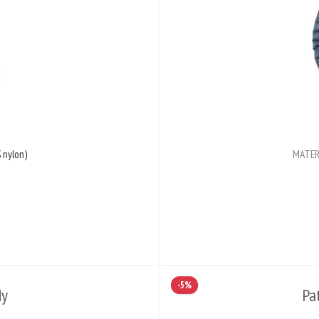
 nylon)
MATER
-5%
dy
Pa