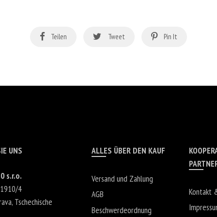
Teilen
Tweet
Pin It
IE UNS
ALLES ÜBER DEN KAUF
KOOPER
PARTNE
0 s.r.o.
Versand und Zahlung
 1910/4
Kontakt 
AGB
rava
,
Tschechische
Impress
Beschwerdeordnung