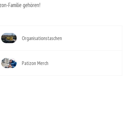
izon-Familie gehören!
Organisationstaschen
Patizon Merch