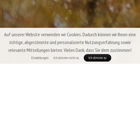
Auf unserer Website verwenden wir Cookies. Dadurch können wir Ihnen eine
richtige, abgestimmte und personalisierte Nutzungserfahrung sowie
relevante Mitteilungen bieten. Vielen Dank, dass Sie dem zustimmen!
Einstellungen
Ich stimme nicht zu
Ich stimme zu
Sommer-Daunenschlafsäcke & Quilts
Patizon
In der wärmsten Zeit des Jahres sind die Anforderungen an einen
Schlafsack eindeutig:
geringes Gewicht, maximale Packbarkeit
und