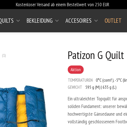
Kostenloser Versand ab einem Bestellwert von 250 EUR
QUILTS
BEKLEIDUNG
ACCESOIRES
OUTLET
 4
Stern 5
Bewertungswert ist 5 von 5
Patizon G Quilt
(
1
)
Aktion
TEMPERATUREN
0°C (comf), -5°C (li
GEWICHT
595 g (M) | 635 g (L)
Ein ultraleichter Topquilt für an
soliden Fundament: unserer bewähr
hochwertigste Gänsedaune und ei
vollständig geschlossenem Footb