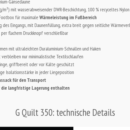
emium-Gänsedaune
 g/m²) mit wasserabweisender DWR-Beschichtung, 100 % recyceltes Nylon
 Footbox für maximale
Wärmeleistung im Fußbereich
 des Eingangs, mit Daunenfüllung, extra breit gegen seitliche Wärmever
, per flachem Druckknopf verschließbar
emen mit ultraleichten Duraluminium-Schnallen und Haken
verbleiben nur minimalistische Textilschlaufen
inge, griffbereit oder vor Kälte geschützt
e Isolationsstärke in jeder Liegeposition
nssack für den Transport
die langfristige Lagerung enthalten
G Quilt 350:
technische Details