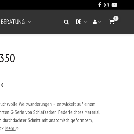
0
BERATUNG
DE
Warenkorb a
Suche
Ihr Konto
Menü öffnen
 350
m)
spruchsvolle Weitwanderungen – entwickelt auf einem
ten G-Serie von Schlafsäcken. Federleichtes Material,
n durchdachter Schnitt mit anatomisch geformtem,
ox.
Mehr