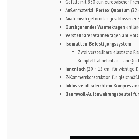
Gefüllt mit 850 cuin europäischer Pr
Außenmaterial:
Pertex Quantum
(32
Anatomisch geformter geschlossener
Durchgehender Wärmekragen
entlang
Verstellbarer Wärmekragen am Hals
Isomatten-Befestigungssystem
:
Zwei verstellbare elastische Ri
Komplett abnehmbar – am Quilt 
Innenfach
(20 × 12 cm) für wichtige D
Z-Kammernkonstruktion für gleichmäßig
Inklusive ultraleichtem Kompressio
Baumwoll-Aufbewahrungsbeutel für 