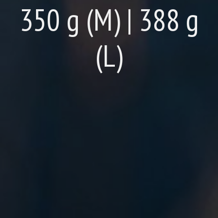
350 g (M) | 388 g
(L)