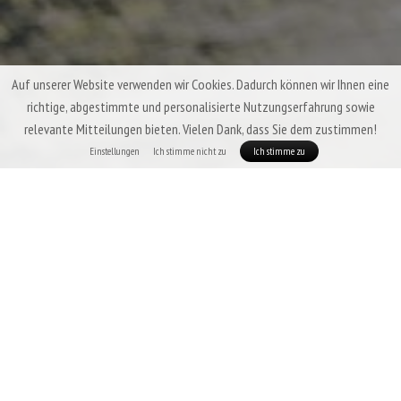
Auf unserer Website verwenden wir Cookies. Dadurch können wir Ihnen eine
richtige, abgestimmte und personalisierte Nutzungserfahrung sowie
relevante Mitteilungen bieten. Vielen Dank, dass Sie dem zustimmen!
Einstellungen
Ich stimme nicht zu
Ich stimme zu
Dreijahreszeiten-Daunenschlafsäcke &
Quilts Patizon
Von einem Dreijahreszeiten-Schlafsack erwartet man ein hohes Maß an
Vielseitigkeit, geringes Gewicht, gute Packbarkeit und vor allem eine