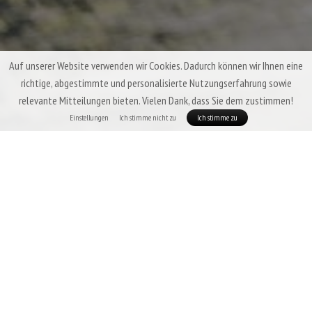
Auf unserer Website verwenden wir Cookies. Dadurch können wir Ihnen eine
richtige, abgestimmte und personalisierte Nutzungserfahrung sowie
relevante Mitteilungen bieten. Vielen Dank, dass Sie dem zustimmen!
Einstellungen
Ich stimme nicht zu
Ich stimme zu
Dreijahreszeiten-Daunenschlafsäcke &
Quilts Patizon
Von einem Dreijahreszeiten-Schlafsack erwartet man ein hohes Maß an
Vielseitigkeit, geringes Gewicht, gute Packbarkeit und vor allem eine