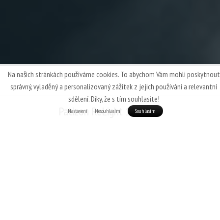
Na našich stránkách používáme cookies. To abychom Vám mohli poskytnout
správný, vyladěný a personalizovaný zážitek z jejich používání a relevantní
sdělení. Díky, že s tím souhlasíte!
Patizon ReLight 160 Man
Nastavení
Nesouhlasím
Souhlasím