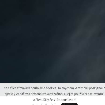
Na našich stránkách používáme cookies. To abychom Vám mohli poskytnout
správný, vyladěný a personalizovaný zážitek z jejich používání a relevantní
sdělení. Díky, že s tím souhlasíte!