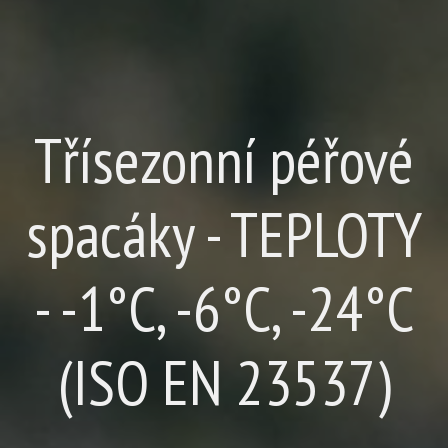
Třísezonní péřové
spacáky - TEPLOTY
- -1°C, -6°C, -24°C
(ISO EN 23537)