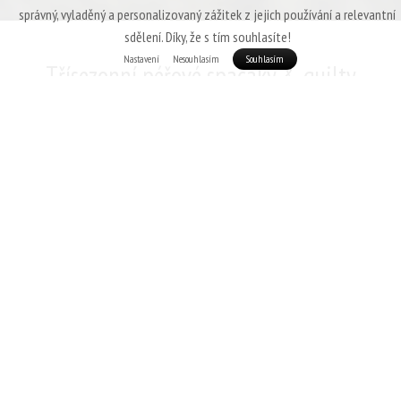
správný, vyladěný a personalizovaný zážitek z jejich používání a relevantní
sdělení. Díky, že s tím souhlasíte!
Nastavení
Nesouhlasím
Souhlasím
Třísezonní péřové spacáky & quilty
Patizon
U třísezonních spacáků se očekává vysoká míra univerzálnosti,
nízká
hmotnost
,
dobrá sbalitelnost
a hlavně
izolační schopnosti zaručující
komfort
i v teplotách
mírně pod nulou
. V této kategorii excelují z
portfolia Patizon hlavně
spacáky G 400
,
D 590
a
R 600.
Pokud by pak
uživatel chtěl mít větší teplotní rezervu (nebo je například hodně
zimomřivý), doporučujeme sáhnout po teplejších modelech, jako jenapříklad
Patizon R 900.
Teplotní
komfort
Hmotnost
Využití od
v