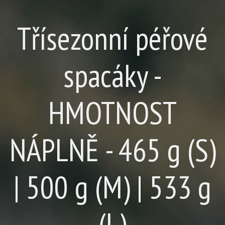
Třísezonní péřové
spacáky -
HMOTNOST
NÁPLNĚ - 465 g (S)
| 500 g (M) | 533 g
(L)