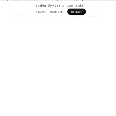
sdělení. Díky, že s tím souhlasíte!
Nastavení
Nesouhlasím
Souhlasím
Třísezonní péřové spacáky & quilty
Patizon
U třísezonních spacáků se očekává vysoká míra univerzálnosti,
nízká
hmotnost
,
dobrá sbalitelnost
a hlavně
izolační schopnosti zaručující
komfort
i v teplotách
mírně pod nulou
. V této kategorii excelují z
portfolia Patizon hlavně
spacáky G 400
,
D 590
a
R 600.
Pokud by pak
uživatel chtěl mít větší teplotní rezervu (nebo je například hodně
zimomřivý), doporučujeme sáhnout po teplejších modelech, jako jenapříklad
Patizon R 900.
Teplotní
komfort
Hmotnost
Využití od
v
v rozmezí:
Března
do