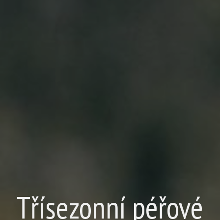
Třísezonní péřové