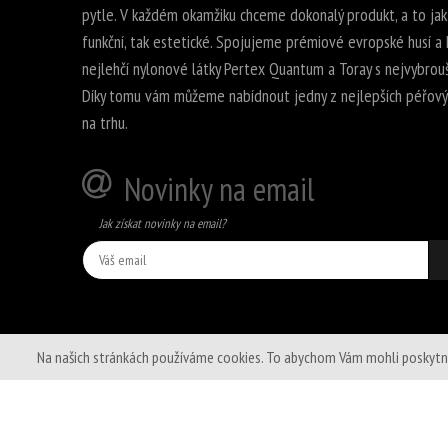
pytle. V každém okamžiku chceme dokonalý produkt, a to jak
funkční, tak estetické. Spojujeme prémiové evropské husí a k
nejlehčí nylonové látky Pertex Quantum a Toray s nejvybrouš
Díky tomu vám můžeme nabídnout jedny z nejlepších péřovýc
na trhu.
Novinky na email
Jak získat novinky na email?
Na našich stránkách používáme cookies. To abychom Vám mohli poskytnout 
© 2020 -