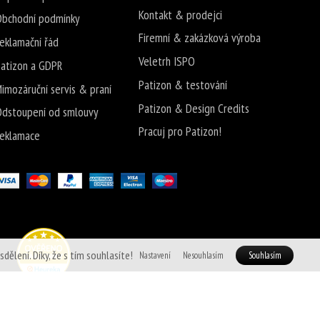
Kontakt & prodejci
bchodní podmínky
Firemní & zakázková výroba
eklamační řád
Veletrh ISPO
atizon a GDPR
Patizon & testování
imozáruční servis & praní
Patizon & Design Credits
dstoupení od smlouvy
Pracuj pro Patizon!
eklamace
ělení. Díky, že s tím souhlasíte!
Nastavení
Nesouhlasím
Souhlasím
es Shops