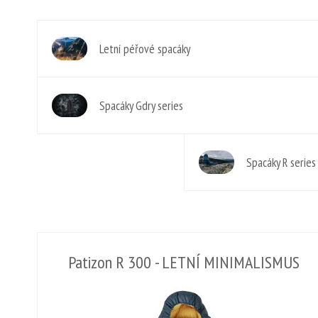
Letní péřové spacáky
Spacáky Gdry series
Spacáky R series
Patizon R 300 - LETNÍ MINIMALISMUS