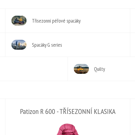
Třísezonní péřové spacáky
Spacáky G series
Quilty
Patizon R 600 - TŘÍSEZONNÍ KLASIKA