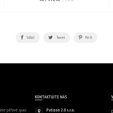
Sdílet
Tweet
Pin It
KONTAKTUJTE NÁS
bíme péřové spací
Patizon 2.0 s.r.o.
D