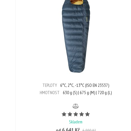
TEPLOTY
6°C, 2°C, -13°C (ISO EN 23537)
HMOTNOST
630 g (S) | 675 g (M) | 720 g (L)
Počet hvězdiček je 5 z
Skladem
6 641 Kč
od
6 990 Kč