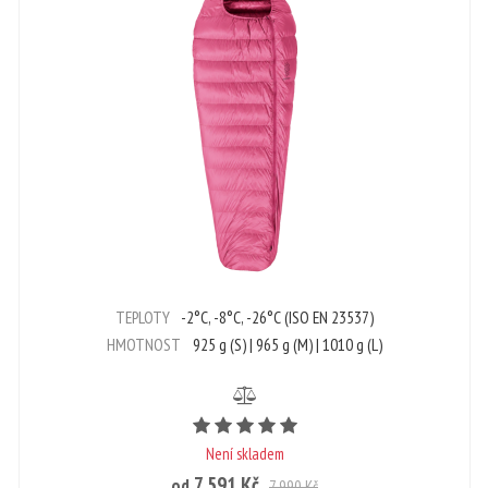
TEPLOTY
-2°C, -8°C, -26°C (ISO EN 23537)
HMOTNOST
925 g (S) | 965 g (M) | 1010 g (L)
 5
Počet hvězdiček je 5 z 5
Není skladem
7 591 Kč
od
7 990 Kč