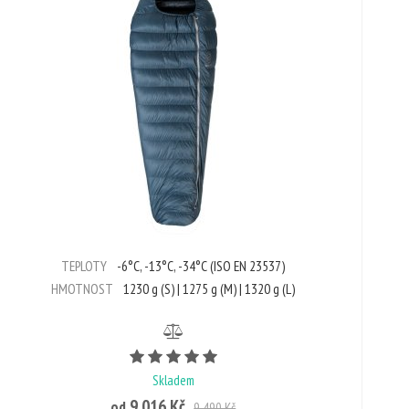
TEPLOTY
-6°C, -13°C, -34°C (ISO EN 23537)
HMOTNOST
1230 g (S) | 1275 g (M) | 1320 g (L)
Počet hvězdiček je 5 z 5
Skladem
9 016 Kč
od
9 490 Kč