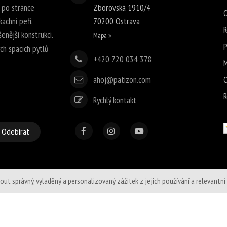
 po stránce
Zborovská 1910/4
O
achní peří,
70200
Ostrava
R
enější konstrukci.
Mapa »
P
h spacích pytlů
+420 720 034 378
M
ahoj@patizon.com
O
R
Rychlý kontakt
Odebírat
správný, vyladěný a personalizovaný zážitek z jejich používání a relevantní sd
 2026 Patizon 2.0 s.r.o.,
mapa stránek
,
RSS
,
Nastavení cookies
,
Powered by Upgat