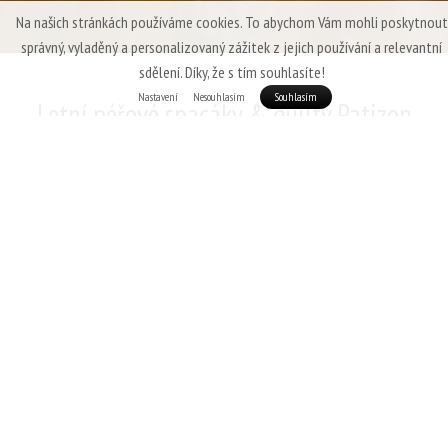
Na našich stránkách používáme cookies. To abychom Vám mohli poskytnout
správný, vyladěný a personalizovaný zážitek z jejich používání a relevantní
sdělení. Díky, že s tím souhlasíte!
Nastavení
Nesouhlasím
Souhlasím
Letní péřové spacáky & quilty Patizon
V té nejteplejší části roku jsou požadavky na spacák jednoznačné:
nízká
hmotnost, maximální sbalitelnost
a samozřejmě
dostatečné izolační
schopnosti
, které pokryjí i přízemní mrazíky které se i v létě dokáží přiblížit
nule. Mezi letními spacáky Patizon najdete jak minimalistické, specificky na
léto zaměřené modely (
Patizon
R 300, Patizon D 290
) tak spacáky s
přesahem až do třísezonního použití - například náš populární
Patizon G
400
.
Teplotní
Využití
komfort
Hmotnost
od
v