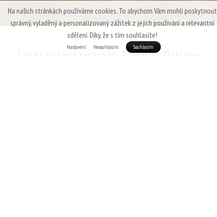
Na našich stránkách používáme cookies. To abychom Vám mohli poskytnout
správný, vyladěný a personalizovaný zážitek z jejich používání a relevantní
sdělení. Díky, že s tím souhlasíte!
Nastavení
Nesouhlasím
Souhlasím
Letní péřové spacáky & quilty Patizon
V té nejteplejší části roku jsou požadavky na spacák jednoznačné:
nízká
hmotnost, maximální sbalitelnost
a samozřejmě
dostatečné izolační
schopnosti
, které pokryjí i přízemní mrazíky které se i v létě dokáží přiblížit
nule. Mezi letními spacáky Patizon najdete jak minimalistické, specificky na
léto zaměřené modely (
Patizon
R 300, Patizon D 290
) tak spacáky s
přesahem až do třísezonního použití - například náš populární
Patizon G
400
.
Teplotní
Využití
komfort
Hmotnost
od
v