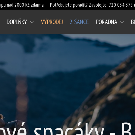
upu nad 2000 Kč zdarma. | Potřebujete poradit? Zavolejte:
720 034 378
(
DOPLŇKY
VÝPRODEJ
2. ŠANCE
PORADNA
B
ové spacáky - B