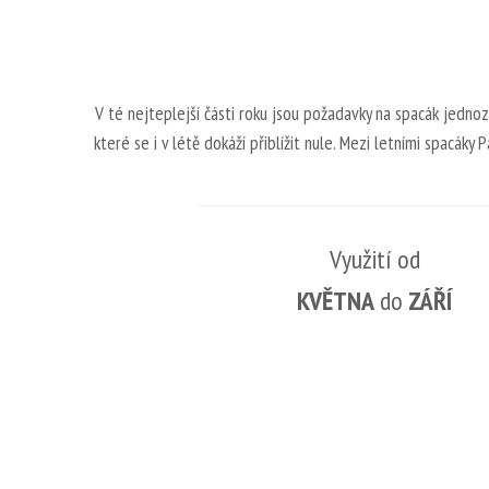
V té nejteplejší části roku jsou požadavky na spacák jedno
které se i v létě dokáží přiblížit nule. Mezi letními spacáky
Využití od
KVĚTNA
do
ZÁŘÍ