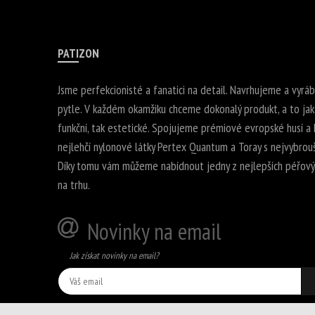
PATIZON
Jsme perfekcionisté a fanatici na detail. Navrhujeme a vyrá
pytle. V každém okamžiku chceme dokonalý produkt, a to jak
funkční, tak estetické. Spojujeme prémiové evropské husí a k
nejlehčí nylonové látky Pertex Quantum a Toray s nejvybrouš
Díky tomu vám můžeme nabídnout jedny z nejlepších péřovýc
na trhu.
Novinky na email
Jak získat novinky na email?