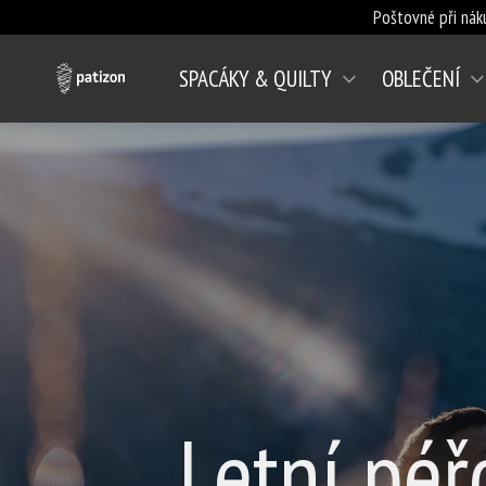
Poštovné při nák
SPACÁKY & QUILTY
OBLEČENÍ
Letní péř