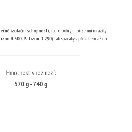
ečné izolační schopnosti
, které pokryjí i přízemní mrazíky
tizon
R 300, Patizon D 290
) tak spacáky s přesahem až do
Hmotnost v rozmezí:
570 g - 740 g