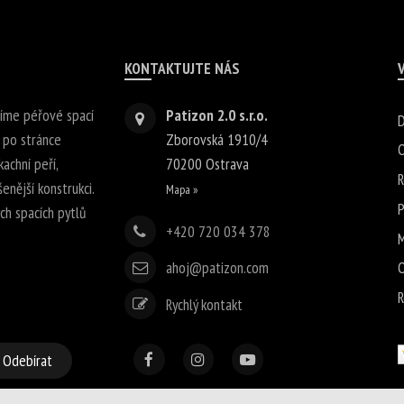
KONTAKTUJTE NÁS
bíme péřové spací
Patizon 2.0 s.r.o.
D
 po stránce
Zborovská 1910/4
O
achní peří,
70200
Ostrava
R
enější konstrukci.
Mapa »
P
h spacích pytlů
+420 720 034 378
M
ahoj@patizon.com
O
R
Rychlý kontakt
Odebírat