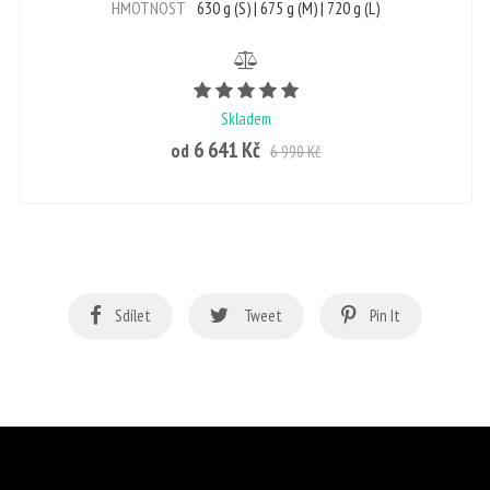
HMOTNOST
630 g (S) | 675 g (M) | 720 g (L)
Počet hvězdiček je 5 z 5
Skladem
6 641 Kč
od
6 990 Kč
Sdílet
Tweet
Pin It