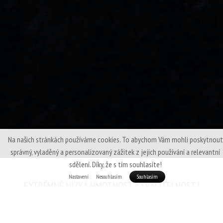
Na našich stránkách používáme cookies. To abychom Vám mohli poskytnout
správný, vyladěný a personalizovaný zážitek z jejich používání a relevantní
sdělení. Díky, že s tím souhlasíte!
Nastavení
Nesouhlasím
Souhlasím
EXTRÉMNĚ NÍZKÁ HMOTNOST A SBALITELNOST |
PRÉMIOVÉ EVROPSKÉ HUSÍ PEŘÍ | MEMBRÁNOVÝ SVRCHNÍ
MATERIÁL CRAFTEVO | VYROBENO V ČESKU