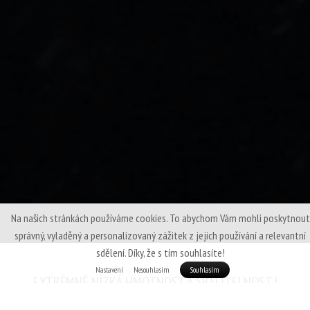
Na našich stránkách používáme cookies. To abychom Vám mohli poskytnout
správný, vyladěný a personalizovaný zážitek z jejich používání a relevantní
sdělení. Díky, že s tím souhlasíte!
Nastavení
Nesouhlasím
Souhlasím
EXTRÉMNĚ NÍZKÁ HMOTNOST A SBALITELNOST |
PRÉMIOVÉ EVROPSKÉ HUSÍ PEŘÍ | MEMBRÁNOVÝ SVRCHNÍ