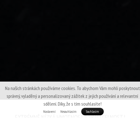
Na našich stránkách používáme cookies. To abychom Vám mohli poskytnout
správný, vyladěný a personalizovaný zážitek z jejich používání a relevantní
sdělení. Díky, že s tím souhlasíte!
Nastavení
Nesouhlasím
Souhlasím
EXTRÉMNĚ NÍZKÁ HMOTNOST A SBALITELNOST |
PRÉMIOVÉ EVROPSKÉ HUSÍ PEŘÍ | MEMBRÁNOVÝ SVRCHNÍ
MATERIÁL CRAFTEVO | VYROBENO V ČESKU