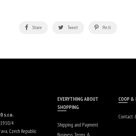
Share
Tweet
Pin It
EVERYTHING ABOUT
COOP &
SHOPPING
0 s.r.o.
Contact 
 1910/4
Shipping and Payment
rava
,
Czech Republic
Business Terms &