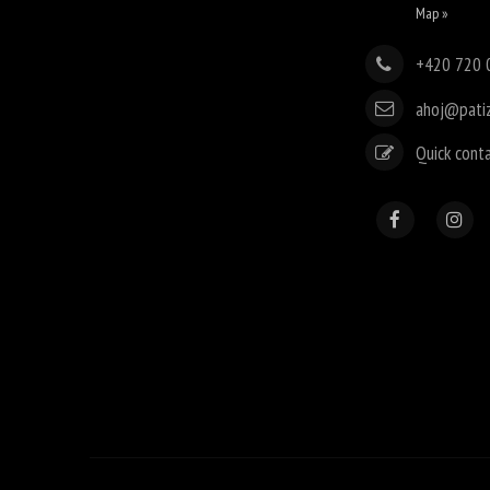
Map »
+420 720 
ahoj@pati
Quick cont