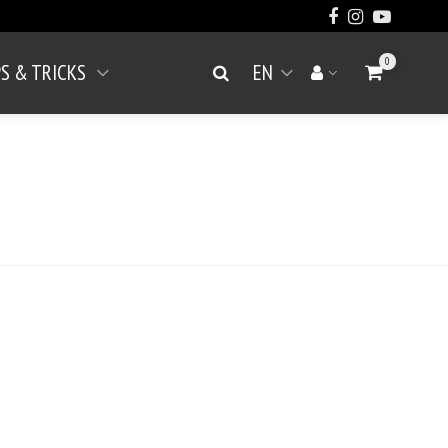
0
PS & TRICKS
EN
Go to Cart
Search
Your account
Open menu