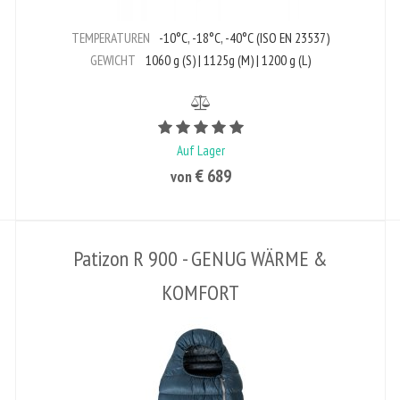
TEMPERATUREN
-10°C, -18°C, -40°C (ISO EN 23537)
GEWICHT
1060 g (S) | 1125g (M) | 1200 g (L)
Bewertungswert ist 5 von 5
Auf Lager
€ 689
von
Patizon R 900 - GENUG WÄRME &
KOMFORT