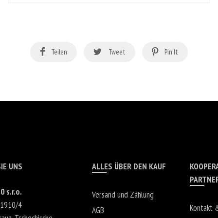
Teilen
Tweet
Pin It
IE UNS
ALLES ÜBER DEN KAUF
KOOPER
PARTNE
0 s.r.o.
Versand und Zahlung
 1910/4
Kontakt 
AGB
rava
,
Tschechische