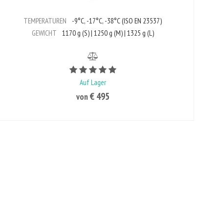
TEMPERATUREN
-9°C, -17°C, -38°C (ISO EN 23537)
GEWICHT
1170 g (S) | 1250 g (M) | 1325 g (L)
Bewertungswert ist 5 von 5
Auf Lager
€ 495
von