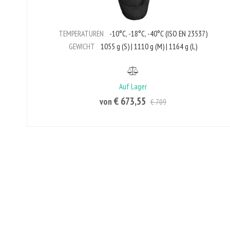
TEMPERATUREN
-10°C, -18°C, -40°C (ISO EN 23537)
GEWICHT
1055 g (S) | 1110 g (M) | 1164 g (L)
Auf Lager
€ 673,55
von
€ 709