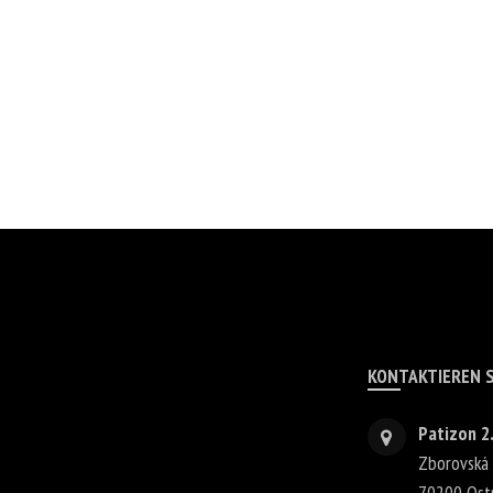
KONTAKTIEREN S
Patizon 2.
Zborovská
70200
Ost