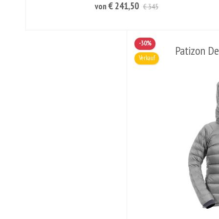
€ 241,50
von
€ 345
-30%
Patizon De
Verkauf