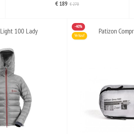
€ 189
€ 270
-40%
Light 100 Lady
Patizon Compr
Verkauf