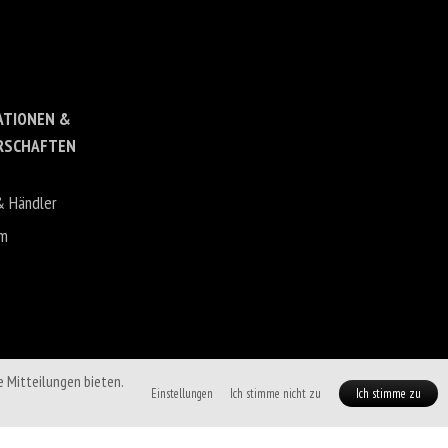
ATIONEN &
RSCHAFTEN
& Händler
um
e Mitteilungen bieten.
Einstellungen
Ich stimme nicht zu
Ich stimme zu