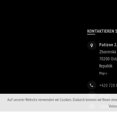
KONTAKTIEREN S
Patizon 2.
Zborovská
70200
Ost
Republik
Map »
+420 720 
ahoj@pati
Auf unserer Website verwenden wir Cookies. Dadurch können wir Ihnen ein
Schneller 
Viele