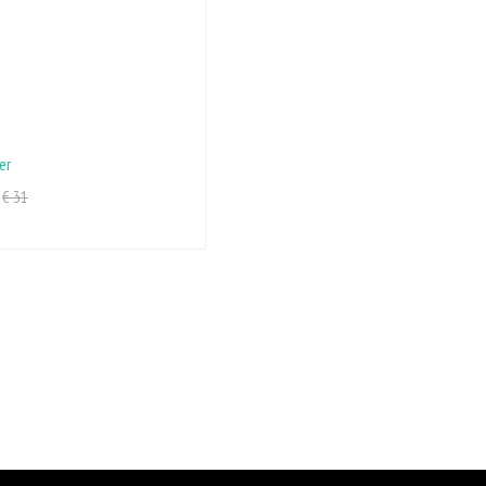
er
€ 31