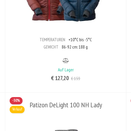
TEMPERATUREN
+10°C bis -5°C
GEWICHT
86-92 cm: 188 g
Auf Lager
€ 127,20
€ 159
-30%
Patizon DeLight 100 NH Lady
Verkauf