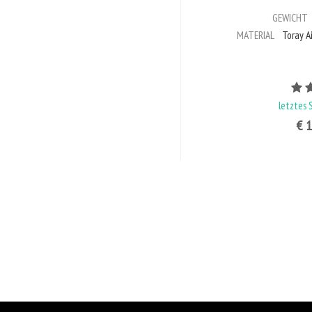
GEWICHT
MATERIAL
Toray Ai
letztes 
€ 