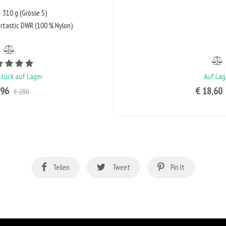
310 g (Grösse S)
rtastic DWR (100 % Nylon)
Bewertungswert ist 5 von 5
Stück auf Lager
Auf Lag
196
€ 18,60
€ 280
Teilen
Tweet
Pin It