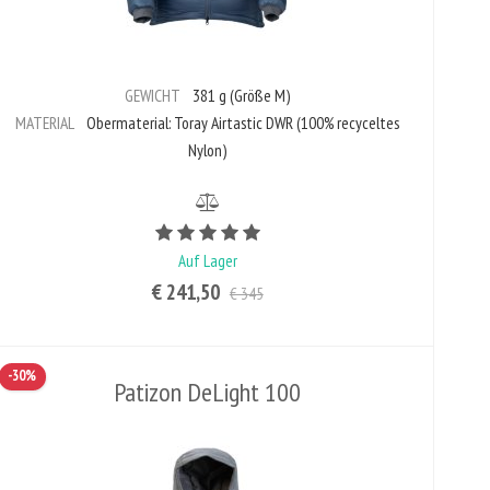
GEWICHT
381 g (Größe M)
MATERIAL
Obermaterial: Toray Airtastic DWR (100% recyceltes
Nylon)
Bewertungswert ist 5 von 5
Auf Lager
€ 241,50
€ 345
-30%
Patizon DeLight 100