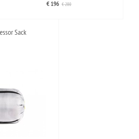
€ 196
€ 280
essor Sack