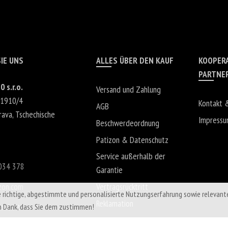
IE UNS
ALLES ÜBER DEN KAUF
KOOPER
PARTNE
0 s.r.o.
Versand und Zahlung
 1910/4
Kontakt 
AGB
rava
,
Tschechische
Impress
Beschwerdeordnung
Patizon & Datenschutz
Service außerhalb der
034 378
Garantie
zon.com
Vertragsrücktritt
e richtige, abgestimmte und personalisierte Nutzungserfahrung sowie relevant
Reklamation
Kontakt
n Dank, dass Sie dem zustimmen!