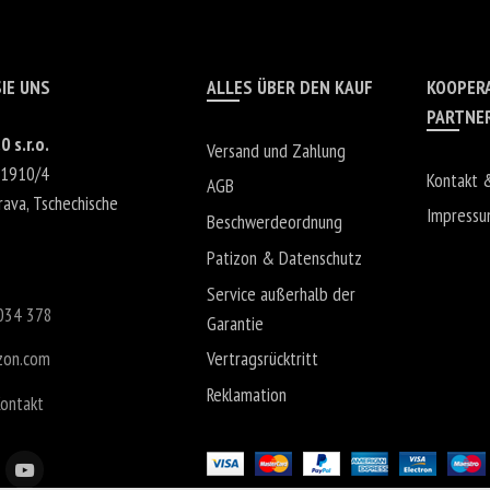
IE UNS
ALLES ÜBER DEN KAUF
KOOPER
PARTNE
0 s.r.o.
Versand und Zahlung
 1910/4
Kontakt 
AGB
rava
,
Tschechische
Impress
Beschwerdeordnung
Patizon & Datenschutz
Service außerhalb der
034 378
Garantie
zon.com
Vertragsrücktritt
Reklamation
Kontakt