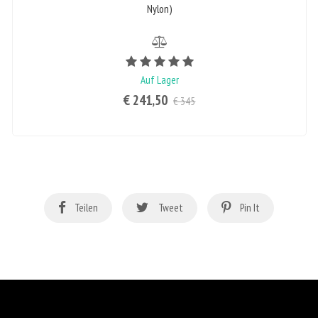
Nylon)
Bewertungswert ist 5 von 5
Auf Lager
€ 241,50
€ 345
Teilen
Tweet
Pin It