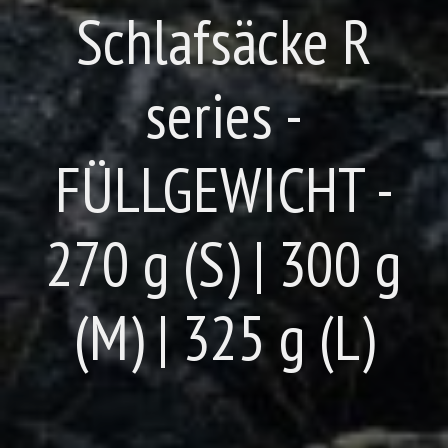
Schlafsäcke R
series -
FÜLLGEWICHT -
270 g (S) | 300 g
(M) | 325 g (L)