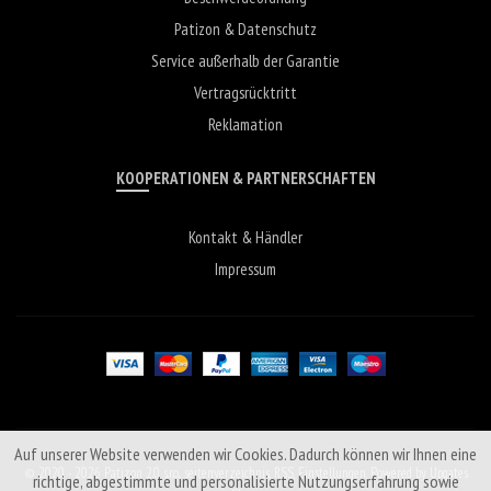
Patizon & Datenschutz
Service außerhalb der Garantie
Vertragsrücktritt
Reklamation
KOOPERATIONEN & PARTNERSCHAFTEN
Kontakt & Händler
Impressum
Auf unserer Website verwenden wir Cookies. Dadurch können wir Ihnen eine
© 2020 - 2026 Patizon 2.0 s.r.o.,
seitenverzeichnis
,
RSS
,
Einstellungen
,
Powered by Upgates
richtige, abgestimmte und personalisierte Nutzungserfahrung sowie