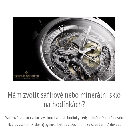
Mám zvolit safírové nebo minerální sklo
na hodinkách?
Safírové sklo má velmi vysokou tvrdost, hodinky tedy ochrání. Minerální sklo
(sklo s vysokou tvrdostí) by mělo být považováno jako standard. Z důvodu