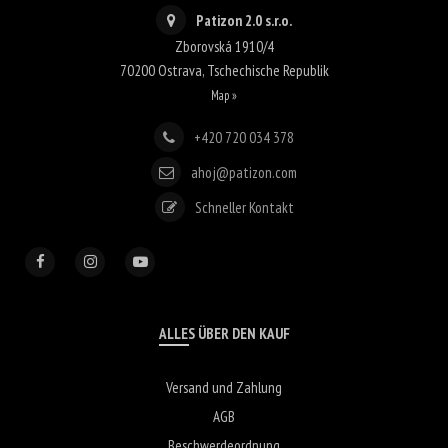
Patizon 2.0 s.r.o.
Zborovská 1910/4
70200
Ostrava
,
Tschechische Republik
Map »
+420 720 034 378
ahoj@patizon.com
Schneller Kontakt
ALLES ÜBER DEN KAUF
Versand und Zahlung
AGB
Beschwerdeordnung