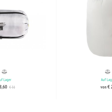
uf Lager
Auf Lag
8,60
€ 
von
€ 31