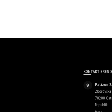
KONTAKTIEREN S
Patizon 2.
Zborovská
70200
Ost
Republik
Map »