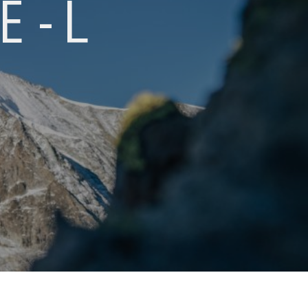
E - L