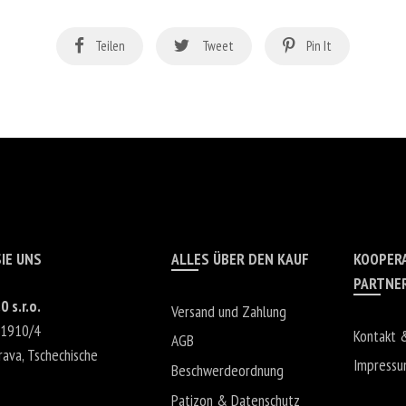
Teilen
Tweet
Pin It
IE UNS
ALLES ÜBER DEN KAUF
KOOPER
PARTNE
0 s.r.o.
Versand und Zahlung
 1910/4
Kontakt 
AGB
rava
,
Tschechische
Impress
Beschwerdeordnung
Patizon & Datenschutz