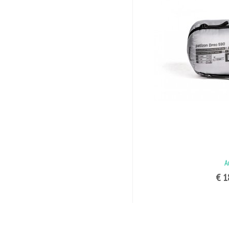
A
€ 1