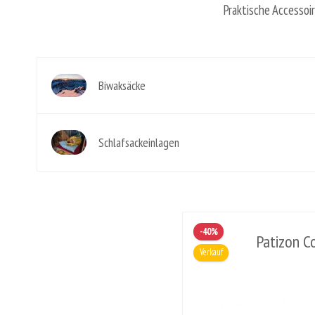
Praktische Accessoir
Biwaksäcke
Schlafsackeinlagen
-40%
Patizon C
Verkauf