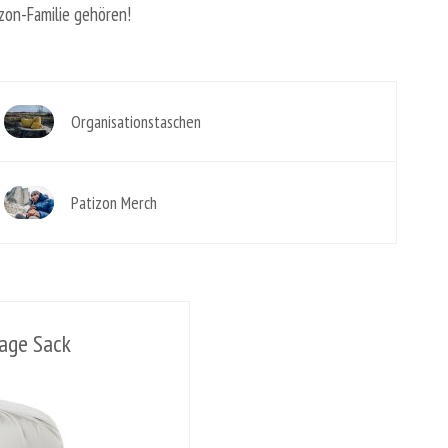
izon-Familie gehören!
Organisationstaschen
Patizon Merch
rage Sack