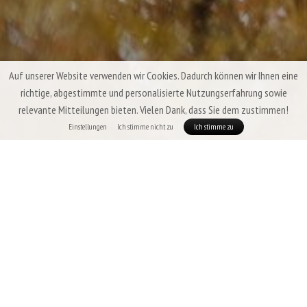
Auf unserer Website verwenden wir Cookies. Dadurch können wir Ihnen eine
richtige, abgestimmte und personalisierte Nutzungserfahrung sowie
relevante Mitteilungen bieten. Vielen Dank, dass Sie dem zustimmen!
Einstellungen
Ich stimme nicht zu
Ich stimme zu
Sommer-Daunenschlafsäcke & Quilts
Patizon
In der wärmsten Zeit des Jahres sind die Anforderungen an einen
Schlafsack eindeutig:
geringes Gewicht, maximale Packbarkeit
und