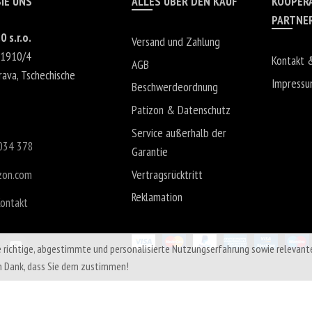
IE UNS
ALLES ÜBER DEN KAUF
KOOPER
PARTNE
0 s.r.o.
Versand und Zahlung
 1910/4
Kontakt 
AGB
rava
,
Tschechische
Impress
Beschwerdeordnung
Patizon & Datenschutz
Service außerhalb der
034 378
Garantie
zon.com
Vertragsrücktritt
Reklamation
Kontakt
e richtige, abgestimmte und personalisierte Nutzungserfahrung sowie relevant
n Dank, dass Sie dem zustimmen!