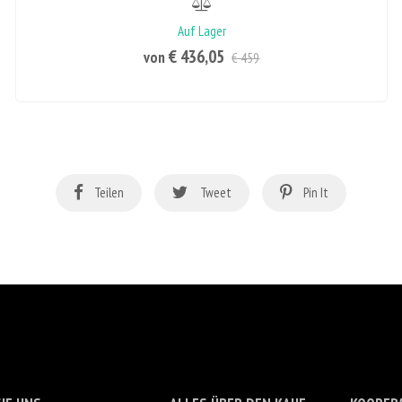
Auf Lager
€ 436,05
von
€ 459
Teilen
Tweet
Pin It