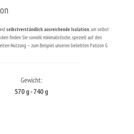
zon
und
selbstverständlich ausreichende Isolation
, um selbst
en finden Sie sowohl minimalistische, speziell auf den
szeiten-Nutzung – zum Beispiel unseren beliebten Patizon G
Gewicht:
570 g - 740 g