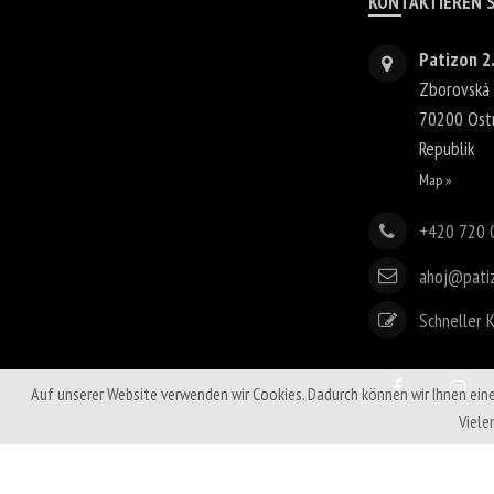
KONTAKTIEREN S
Patizon 2.
Zborovská
70200
Ost
Republik
Map »
+420 720 
ahoj@pati
Schneller 
Auf unserer Website verwenden wir Cookies. Dadurch können wir Ihnen ein
Viele