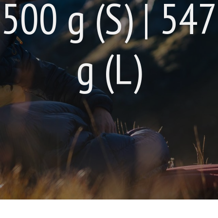
00 g (S) | 547
g (L)