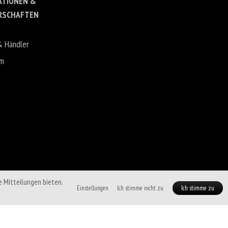
ATIONEN &
RSCHAFTEN
& Händler
um
e Mitteilungen bieten.
Einstellungen
Ich stimme nicht zu
Ich stimme zu