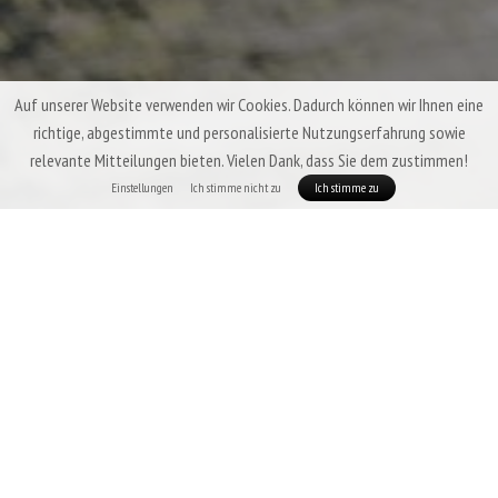
Auf unserer Website verwenden wir Cookies. Dadurch können wir Ihnen eine
richtige, abgestimmte und personalisierte Nutzungserfahrung sowie
relevante Mitteilungen bieten. Vielen Dank, dass Sie dem zustimmen!
Einstellungen
Ich stimme nicht zu
Ich stimme zu
Dreijahreszeiten-Daunenschlafsäcke &
Quilts Patizon
Von einem Dreijahreszeiten-Schlafsack erwartet man ein hohes Maß an
Vielseitigkeit, geringes Gewicht, gute Packbarkeit und vor allem eine